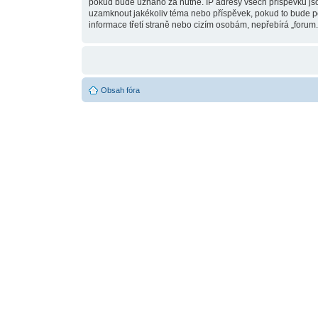
pokud bude uznáno za nutné. IP adresy všech příspěvků jsou 
uzamknout jakékoliv téma nebo příspěvek, pokud to bude pov
informace třetí straně nebo cizím osobám, nepřebírá „forum.
Obsah fóra