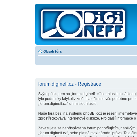
Obsah fóra
forum.digineff.cz - Registrace
Svým přístupem na „forum.digineff.cz“ souhlasíte s následuj
tyto podmínky kdykoliv změnit a učiníme vše potřebné pro 
„forum.digineff.cz“ s nimi souhlasíte.
Naše fóra beží na systému phpBB, což je řešení internetovéh
zprostředkovává internetové diskuze. Pro další informace o
Zavazujete se nepřispívat na fórum pohoršujícím, hanlivým,
„forum.digineff.cz“, nebo platné mezinárodní právo. Tato č