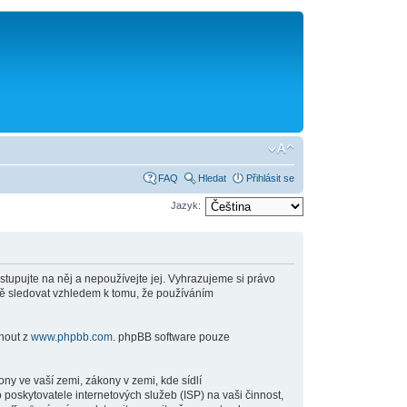
FAQ
Hledat
Přihlásit se
Jazyk:
stupujte na něj a nepoužívejte jej. Vyhrazujeme si právo
ně sledovat vzhledem k tomu, že používáním
hnout z
www.phpbb.com
. phpBB software pouze
y ve vaší zemi, zákony v zemi, kde sídlí
poskytovatele internetových služeb (ISP) na vaši činnost,