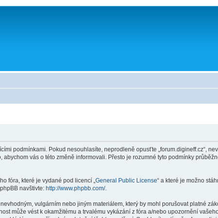
ícími podmínkami. Pokud nesouhlasíte, neprodleně opusťte „forum.digineff.cz“, nev
to, abychom vás o této změně informovali. Přesto je rozumné tyto podmínky průběž
o fóra, které je vydané pod licencí „
General Public License
“ a které je možno stá
 phpBB navštivte:
http://www.phpbb.com/
.
 nevhodným, vulgárním nebo jiným materiálem, který by mohl porušovat platné zákon
innost může vést k okamžitému a trvalému vykázání z fóra a/nebo upozornění vašeho 