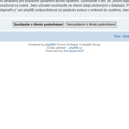
ukládány pro případné uplatnění těchto opatření. Souhlasíte s tím, že „forum.digin
ažovat za nutné. Jako uživatel souhlasíte se všemi údaji uloženými v databázi. Př
digineff.cz“ ani phpBB zodpovědnost za jakýkoliv pokus o vniknutí do systému, kter
Tým
•
Smaz
Powered by
phpBB
® Forum Software © phpBB Group
Český překlad –
phpBB.cz
Protected by
Anti-Spam ACP