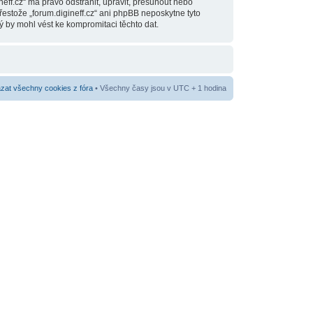
eff.cz“ má právo odstranit, upravit, přesunout nebo
estože „forum.digineff.cz“ ani phpBB neposkytne tyto
ý by mohl vést ke kompromitaci těchto dat.
at všechny cookies z fóra
• Všechny časy jsou v UTC + 1 hodina