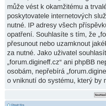
může vést k okamžitému a trval
poskytovatele internetových slu
nutné. IP adresy všech příspěvk
opatření. Souhlasíte s tím, že „f
přesunout nebo uzamknout jakék
za nutné. Jako uživatel souhlasí
„forum.digineff.cz“ ani phpBB ne
osobám, nepřebírá „forum.digine
o vniknutí do systému, který by 
Obsah fóra