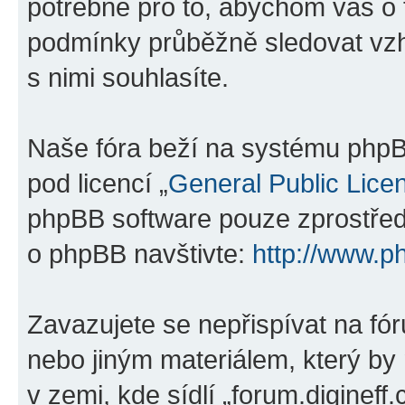
potřebné pro to, abychom vás o 
podmínky průběžně sledovat vzh
s nimi souhlasíte.
Naše fóra beží na systému phpBB
pod licencí „
General Public Lice
phpBB software pouze zprostředk
o phpBB navštivte:
http://www.p
Zavazujete se nepřispívat na f
nebo jiným materiálem, který by
v zemi, kde sídlí „forum.digineff