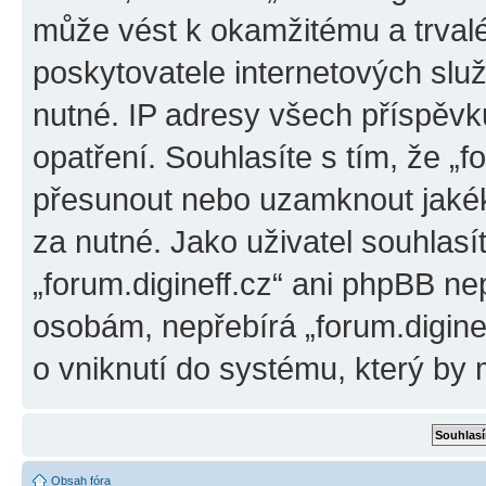
může vést k okamžitému a trval
poskytovatele internetových slu
nutné. IP adresy všech příspěvk
opatření. Souhlasíte s tím, že „f
přesunout nebo uzamknout jakék
za nutné. Jako uživatel souhlasí
„forum.digineff.cz“ ani phpBB ne
osobám, nepřebírá „forum.digine
o vniknutí do systému, který by 
Obsah fóra