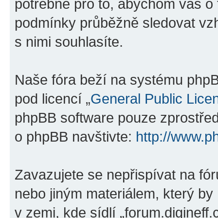
potřebné pro to, abychom vás o 
podmínky průběžně sledovat vzh
s nimi souhlasíte.
Naše fóra beží na systému phpBB
pod licencí „
General Public Lice
phpBB software pouze zprostředk
o phpBB navštivte:
http://www.p
Zavazujete se nepřispívat na f
nebo jiným materiálem, který by
v zemi, kde sídlí „forum.digineff