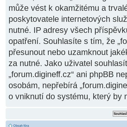
může vést k okamžitému a trval
poskytovatele internetových slu
nutné. IP adresy všech příspěvk
opatření. Souhlasíte s tím, že „f
přesunout nebo uzamknout jakék
za nutné. Jako uživatel souhlasí
„forum.digineff.cz“ ani phpBB ne
osobám, nepřebírá „forum.digine
o vniknutí do systému, který by 
Obsah fóra