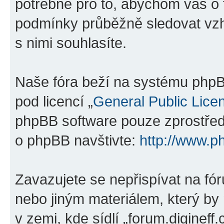
potřebné pro to, abychom vás o 
podmínky průběžně sledovat vzh
s nimi souhlasíte.
Naše fóra beží na systému phpBB
pod licencí „
General Public Lice
phpBB software pouze zprostředk
o phpBB navštivte:
http://www.p
Zavazujete se nepřispívat na f
nebo jiným materiálem, který by
v zemi, kde sídlí „forum.digineff