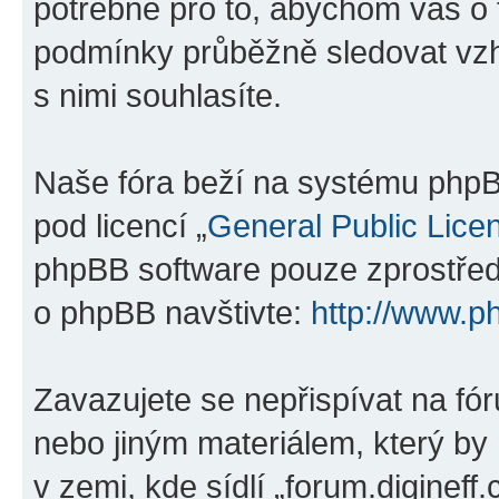
potřebné pro to, abychom vás o 
podmínky průběžně sledovat vzh
s nimi souhlasíte.
Naše fóra beží na systému phpBB
pod licencí „
General Public Lice
phpBB software pouze zprostředk
o phpBB navštivte:
http://www.p
Zavazujete se nepřispívat na f
nebo jiným materiálem, který by
v zemi, kde sídlí „forum.digineff