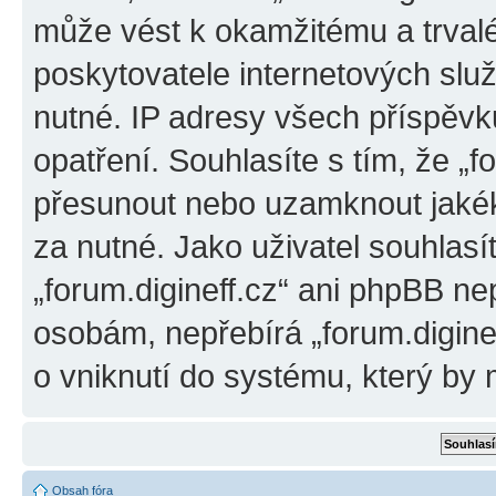
může vést k okamžitému a trval
poskytovatele internetových slu
nutné. IP adresy všech příspěvk
opatření. Souhlasíte s tím, že „f
přesunout nebo uzamknout jakék
za nutné. Jako uživatel souhlasí
„forum.digineff.cz“ ani phpBB ne
osobám, nepřebírá „forum.digine
o vniknutí do systému, který by 
Obsah fóra