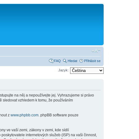
FAQ
Hledat
Přihlásit se
Jazyk:
stupujte na něj a nepoužívejte jej. Vyhrazujeme si právo
ně sledovat vzhledem k tomu, že používáním
hnout z
www.phpbb.com
. phpBB software pouze
y ve vaší zemi, zákony v zemi, kde sídlí
poskytovatele internetových služeb (ISP) na vaši činnost,