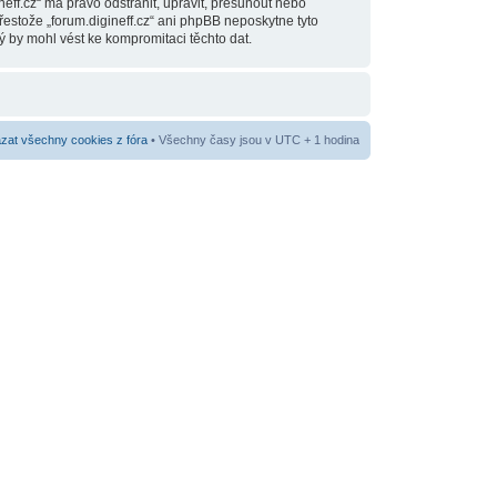
eff.cz“ má právo odstranit, upravit, přesunout nebo
estože „forum.digineff.cz“ ani phpBB neposkytne tyto
ý by mohl vést ke kompromitaci těchto dat.
at všechny cookies z fóra
• Všechny časy jsou v UTC + 1 hodina