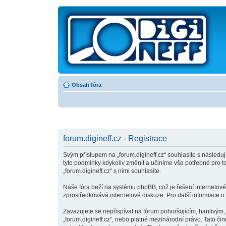
Obsah fóra
forum.digineff.cz - Registrace
Svým přístupem na „forum.digineff.cz“ souhlasíte s následuj
tyto podmínky kdykoliv změnit a učiníme vše potřebné pro 
„forum.digineff.cz“ s nimi souhlasíte.
Naše fóra beží na systému phpBB, což je řešení internetovéh
zprostředkovává internetové diskuze. Pro další informace o
Zavazujete se nepřispívat na fórum pohoršujícím, hanlivým,
„forum.digineff.cz“, nebo platné mezinárodní právo. Tato č