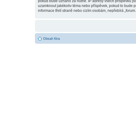
pokud bude uznáno za nutné. IP adresy všech příspěvků jsou 
uzamknout jakékoliv téma nebo příspěvek, pokud to bude pov
informace třetí straně nebo cizím osobám, nepřebírá „forum.
Obsah fóra