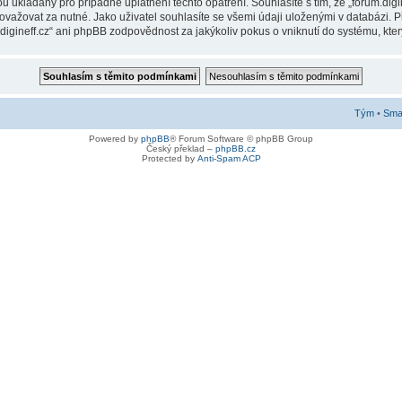
ukládány pro případné uplatnění těchto opatření. Souhlasíte s tím, že „forum.digin
ažovat za nutné. Jako uživatel souhlasíte se všemi údaji uloženými v databázi. Př
digineff.cz“ ani phpBB zodpovědnost za jakýkoliv pokus o vniknutí do systému, kter
Tým
•
Smaz
Powered by
phpBB
® Forum Software © phpBB Group
Český překlad –
phpBB.cz
Protected by
Anti-Spam ACP