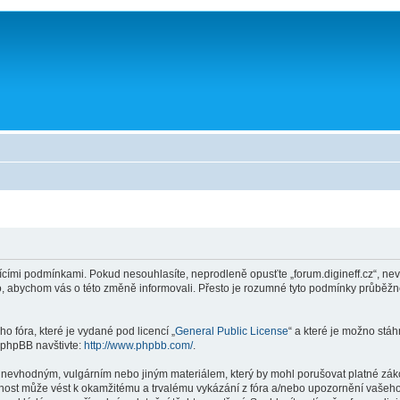
ícími podmínkami. Pokud nesouhlasíte, neprodleně opusťte „forum.digineff.cz“, nev
to, abychom vás o této změně informovali. Přesto je rozumné tyto podmínky průběž
o fóra, které je vydané pod licencí „
General Public License
“ a které je možno stá
 phpBB navštivte:
http://www.phpbb.com/
.
 nevhodným, vulgárním nebo jiným materiálem, který by mohl porušovat platné zákon
innost může vést k okamžitému a trvalému vykázání z fóra a/nebo upozornění vašeho 