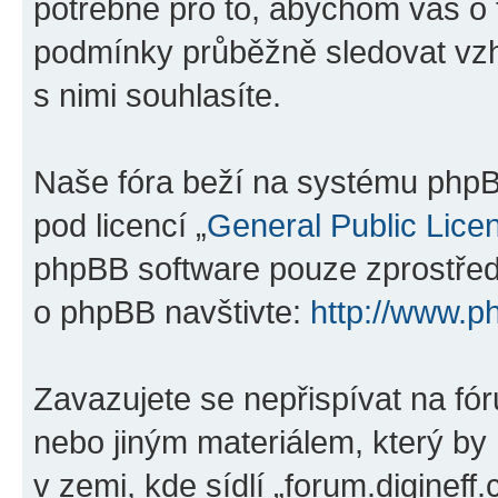
potřebné pro to, abychom vás o 
podmínky průběžně sledovat vzh
s nimi souhlasíte.
Naše fóra beží na systému phpBB
pod licencí „
General Public Lice
phpBB software pouze zprostředk
o phpBB navštivte:
http://www.p
Zavazujete se nepřispívat na f
nebo jiným materiálem, který by
v zemi, kde sídlí „forum.digineff