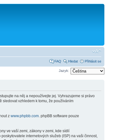
FAQ
Hledat
Přihlásit se
Jazyk:
stupujte na něj a nepoužívejte jej. Vyhrazujeme si právo
ně sledovat vzhledem k tomu, že používáním
hnout z
www.phpbb.com
. phpBB software pouze
y ve vaší zemi, zákony v zemi, kde sídlí
poskytovatele internetových služeb (ISP) na vaši činnost,