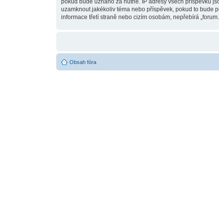
pokud bude uznáno za nutné. IP adresy všech příspěvků jsou 
uzamknout jakékoliv téma nebo příspěvek, pokud to bude pov
informace třetí straně nebo cizím osobám, nepřebírá „forum.
Obsah fóra