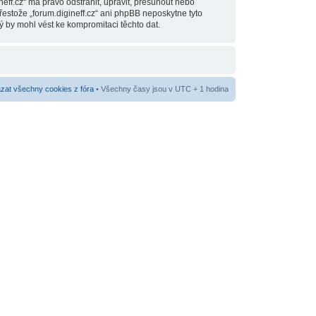
eff.cz“ má právo odstranit, upravit, přesunout nebo
estože „forum.digineff.cz“ ani phpBB neposkytne tyto
ý by mohl vést ke kompromitaci těchto dat.
at všechny cookies z fóra
• Všechny časy jsou v UTC + 1 hodina