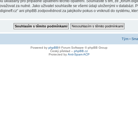
ukládány pro případné uplatnění těchto opatření. Souhlasíte s tím, že „forum.digin
ažovat za nutné. Jako uživatel souhlasíte se všemi údaji uloženými v databázi. Př
digineff.cz“ ani phpBB zodpovědnost za jakýkoliv pokus o vniknutí do systému, kter
Tým
•
Smaz
Powered by
phpBB
® Forum Software © phpBB Group
Český překlad –
phpBB.cz
Protected by
Anti-Spam ACP