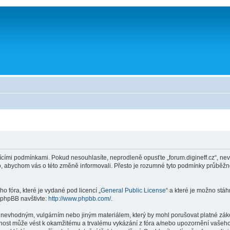
ícími podmínkami. Pokud nesouhlasíte, neprodleně opusťte „forum.digineff.cz“, nev
to, abychom vás o této změně informovali. Přesto je rozumné tyto podmínky průběž
o fóra, které je vydané pod licencí „
General Public License
“ a které je možno stá
 phpBB navštivte:
http://www.phpbb.com/
.
 nevhodným, vulgárním nebo jiným materiálem, který by mohl porušovat platné zákon
innost může vést k okamžitému a trvalému vykázání z fóra a/nebo upozornění vašeho 