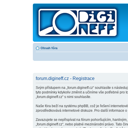
Obsah fóra
forum.digineff.cz - Registrace
Svým přístupem na „forum.digineff.cz“ souhlasíte s následuj
tyto podmínky kdykoliv změnit a učiníme vše potřebné pro 
„forum.digineff.cz“ s nimi souhlasíte.
Naše fóra beží na systému phpBB, což je řešení internetovéh
zprostředkovává internetové diskuze. Pro další informace o
Zavazujete se nepřispívat na fórum pohoršujícím, hanlivým,
„forum.digineff.cz“, nebo platné mezinárodní právo. Tato č