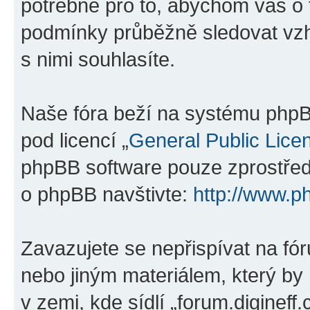
potřebné pro to, abychom vás o 
podmínky průběžně sledovat vzh
s nimi souhlasíte.
Naše fóra beží na systému phpBB
pod licencí „
General Public Lice
phpBB software pouze zprostředk
o phpBB navštivte:
http://www.p
Zavazujete se nepřispívat na f
nebo jiným materiálem, který by
v zemi, kde sídlí „forum.digineff