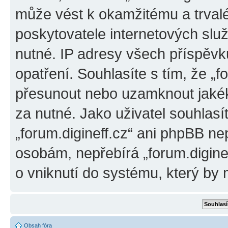
může vést k okamžitému a trval
poskytovatele internetových slu
nutné. IP adresy všech příspěvk
opatření. Souhlasíte s tím, že „f
přesunout nebo uzamknout jakék
za nutné. Jako uživatel souhlasí
„forum.digineff.cz“ ani phpBB ne
osobám, nepřebírá „forum.digine
o vniknutí do systému, který by 
Obsah fóra