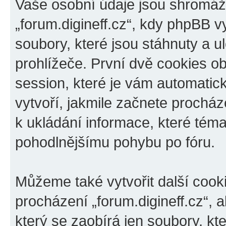
Vaše osobní údaje jsou shromáž
„forum.digineff.cz“, kdy phpBB v
soubory, které jsou stáhnuty a
prohlížeče. První dvě cookies ob
session, které je vám automatic
vytvoří, jakmile začnete procház
k ukládání informace, které téma 
pohodlnějšímu pohybu po fóru.
Můžeme také vytvořit další cook
procházení „forum.digineff.cz“, 
který se zaobírá jen soubory, k