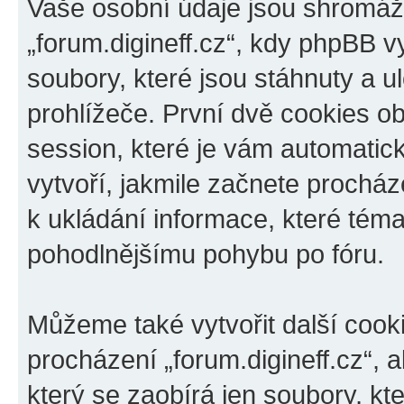
Vaše osobní údaje jsou shromáž
„forum.digineff.cz“, kdy phpBB v
soubory, které jsou stáhnuty a
prohlížeče. První dvě cookies ob
session, které je vám automatic
vytvoří, jakmile začnete procház
k ukládání informace, které téma 
pohodlnějšímu pohybu po fóru.
Můžeme také vytvořit další cook
procházení „forum.digineff.cz“, 
který se zaobírá jen soubory, k