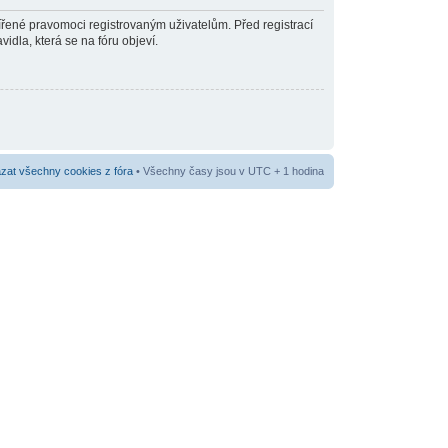
šířené pravomoci registrovaným uživatelům. Před registrací
vidla, která se na fóru objeví.
at všechny cookies z fóra
• Všechny časy jsou v UTC + 1 hodina