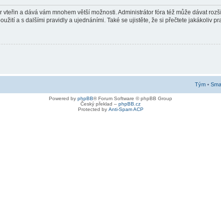
pár vteřin a dává vám mnohem větší možnosti. Administrátor fóra též může dávat roz
žití a s dalšími pravidly a ujednáními. Také se ujistěte, že si přečtete jakákoliv pra
Tým
•
Smaz
Powered by
phpBB
® Forum Software © phpBB Group
Český překlad –
phpBB.cz
Protected by
Anti-Spam ACP