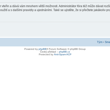
pár vteřin a dává vám mnohem větší možnosti. Administrátor fóra též může dávat roz
žití a s dalšími pravidly a ujednáními. Také se ujistěte, že si přečtete jakákoliv pra
Tým
•
Smaz
Powered by
phpBB
® Forum Software © phpBB Group
Český překlad –
phpBB.cz
Protected by
Anti-Spam ACP