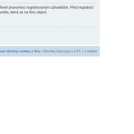
šířené pravomoci registrovaným uživatelům. Před registrací
vidla, která se na fóru objeví.
at všechny cookies z fóra
• Všechny časy jsou v UTC + 1 hodina