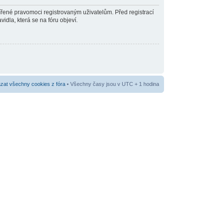
šířené pravomoci registrovaným uživatelům. Před registrací
vidla, která se na fóru objeví.
at všechny cookies z fóra
• Všechny časy jsou v UTC + 1 hodina