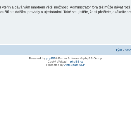
pár vteřin a dává vám mnohem větší možnosti. Administrátor fóra též může dávat roz
žití a s dalšími pravidly a ujednáními. Také se ujistěte, že si přečtete jakákoliv pra
Tým
•
Smaz
Powered by
phpBB
® Forum Software © phpBB Group
Český překlad –
phpBB.cz
Protected by
Anti-Spam ACP