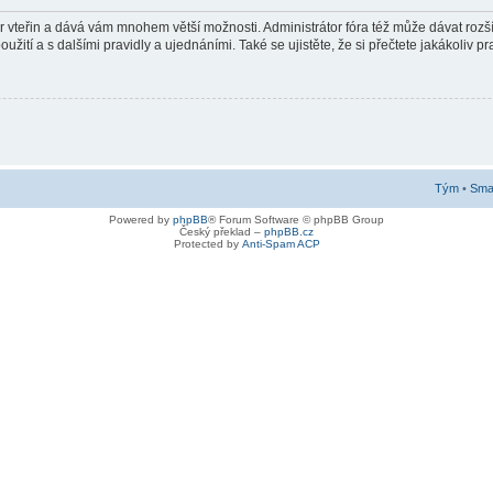
pár vteřin a dává vám mnohem větší možnosti. Administrátor fóra též může dávat roz
žití a s dalšími pravidly a ujednáními. Také se ujistěte, že si přečtete jakákoliv pra
Tým
•
Smaz
Powered by
phpBB
® Forum Software © phpBB Group
Český překlad –
phpBB.cz
Protected by
Anti-Spam ACP