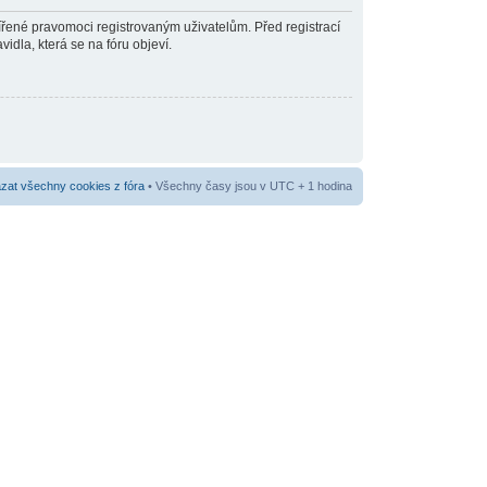
šířené pravomoci registrovaným uživatelům. Před registrací
vidla, která se na fóru objeví.
at všechny cookies z fóra
• Všechny časy jsou v UTC + 1 hodina