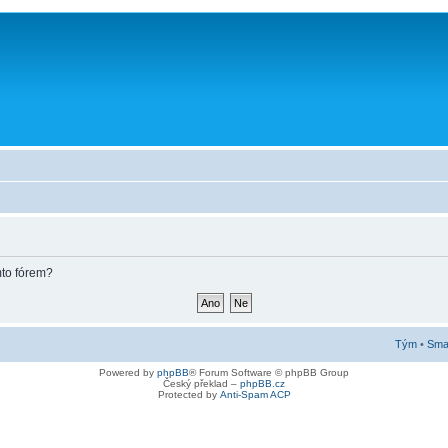
mto fórem?
Tým
•
Smaz
Powered by
phpBB
® Forum Software © phpBB Group
Český překlad –
phpBB.cz
Protected by
Anti-Spam ACP