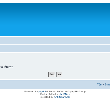
mto fórem?
Tým
•
Smaz
Powered by
phpBB
® Forum Software © phpBB Group
Český překlad –
phpBB.cz
Protected by
Anti-Spam ACP