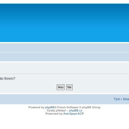
mto fórem?
Tým
•
Smaz
Powered by
phpBB
® Forum Software © phpBB Group
Český překlad –
phpBB.cz
Protected by
Anti-Spam ACP