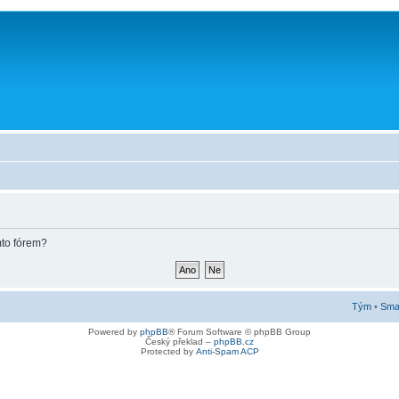
mto fórem?
Tým
•
Smaz
Powered by
phpBB
® Forum Software © phpBB Group
Český překlad –
phpBB.cz
Protected by
Anti-Spam ACP