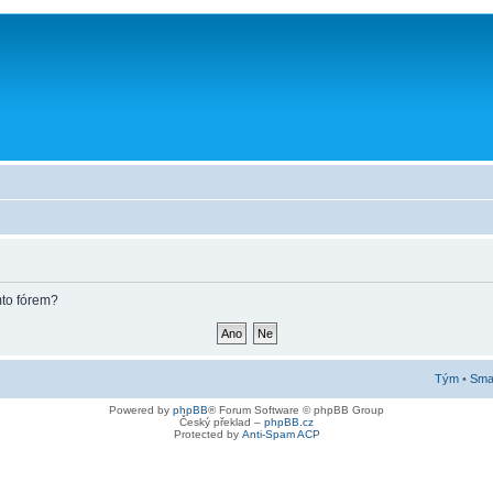
mto fórem?
Tým
•
Smaz
Powered by
phpBB
® Forum Software © phpBB Group
Český překlad –
phpBB.cz
Protected by
Anti-Spam ACP