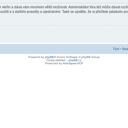
pár vteřin a dává vám mnohem větší možnosti. Administrátor fóra též může dávat roz
žití a s dalšími pravidly a ujednáními. Také se ujistěte, že si přečtete jakákoliv pra
Tým
•
Smaz
Powered by
phpBB
® Forum Software © phpBB Group
Český překlad –
phpBB.cz
Protected by
Anti-Spam ACP