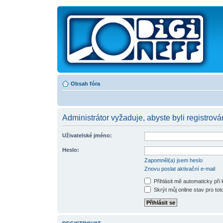
Obsah fóra
Administrátor vyžaduje, abyste byli registrován
Uživatelské jméno:
Heslo:
Zapomněl(a) jsem heslo
Znovu poslat aktivační e-mail
Přihlásit mě automaticky při
Skrýt můj online stav pro toto