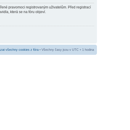
šířené pravomoci registrovaným uživatelům. Před registrací
vidla, která se na fóru objeví.
at všechny cookies z fóra
• Všechny časy jsou v UTC + 1 hodina