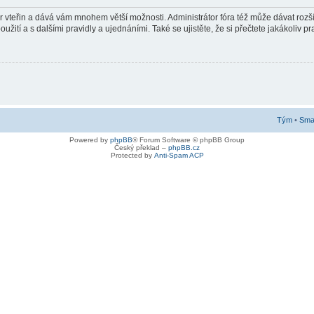
pár vteřin a dává vám mnohem větší možnosti. Administrátor fóra též může dávat roz
žití a s dalšími pravidly a ujednáními. Také se ujistěte, že si přečtete jakákoliv pra
Tým
•
Smaz
Powered by
phpBB
® Forum Software © phpBB Group
Český překlad –
phpBB.cz
Protected by
Anti-Spam ACP