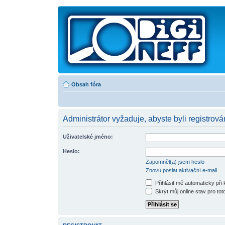
Obsah fóra
Administrátor vyžaduje, abyste byli registrován
Uživatelské jméno:
Heslo:
Zapomněl(a) jsem heslo
Znovu poslat aktivační e-mail
Přihlásit mě automaticky při
Skrýt můj online stav pro toto