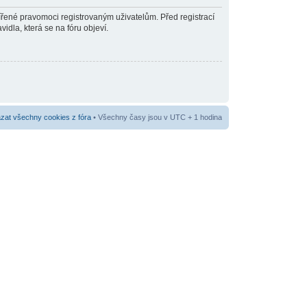
šířené pravomoci registrovaným uživatelům. Před registrací
vidla, která se na fóru objeví.
at všechny cookies z fóra
• Všechny časy jsou v UTC + 1 hodina