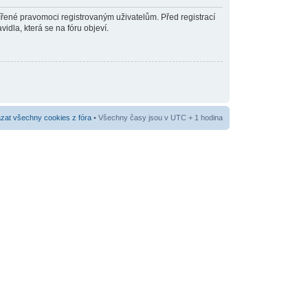
šířené pravomoci registrovaným uživatelům. Před registrací
vidla, která se na fóru objeví.
at všechny cookies z fóra
• Všechny časy jsou v UTC + 1 hodina