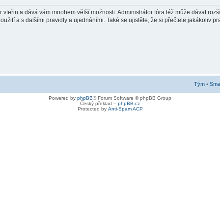
pár vteřin a dává vám mnohem větší možnosti. Administrátor fóra též může dávat roz
žití a s dalšími pravidly a ujednáními. Také se ujistěte, že si přečtete jakákoliv pra
Tým
•
Smaz
Powered by
phpBB
® Forum Software © phpBB Group
Český překlad –
phpBB.cz
Protected by
Anti-Spam ACP