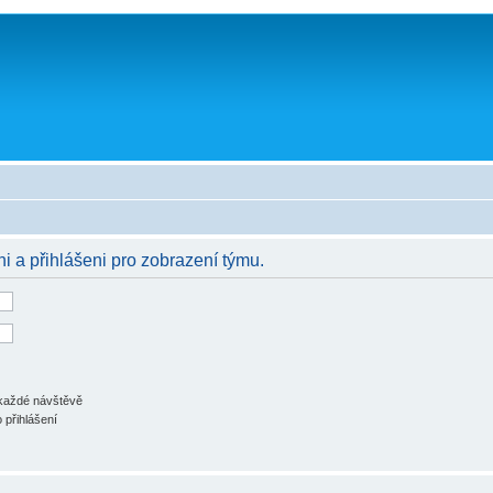
ni a přihlášeni pro zobrazení týmu.
 každé návštěvě
 přihlášení