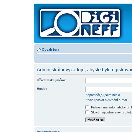
Obsah fóra
Administrátor vyžaduje, abyste byli registrová
Uživatelské jméno:
Heslo:
Zapomněl(a) jsem heslo
Znovu poslat aktivační e-mail
Přihlásit mě automaticky při
Skrýt můj online stav pro toto