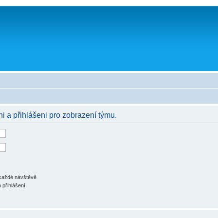
ni a přihlášeni pro zobrazení týmu.
 každé návštěvě
 přihlášení