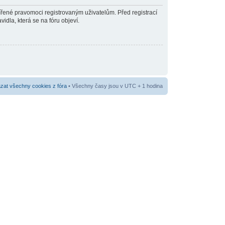
šířené pravomoci registrovaným uživatelům. Před registrací
vidla, která se na fóru objeví.
at všechny cookies z fóra
• Všechny časy jsou v UTC + 1 hodina