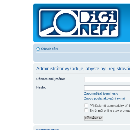
Obsah fóra
Administrátor vyžaduje, abyste byli registrová
Uživatelské jméno:
Heslo:
Zapomněl(a) jsem heslo
Znovu poslat aktivační e-mail
Přihlásit mě automaticky při
Skrýt můj online stav pro toto