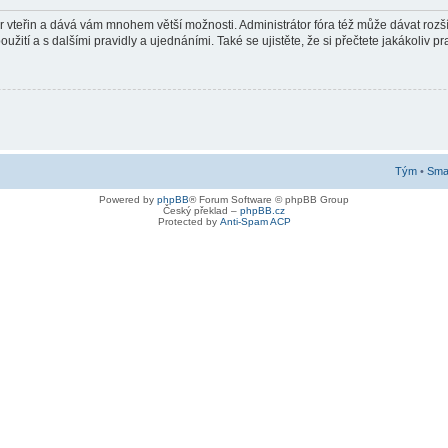
pár vteřin a dává vám mnohem větší možnosti. Administrátor fóra též může dávat roz
žití a s dalšími pravidly a ujednáními. Také se ujistěte, že si přečtete jakákoliv pra
Tým
•
Smaz
Powered by
phpBB
® Forum Software © phpBB Group
Český překlad –
phpBB.cz
Protected by
Anti-Spam ACP