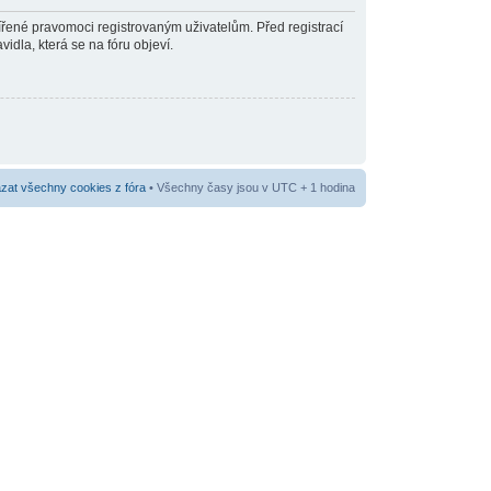
šířené pravomoci registrovaným uživatelům. Před registrací
vidla, která se na fóru objeví.
at všechny cookies z fóra
• Všechny časy jsou v UTC + 1 hodina