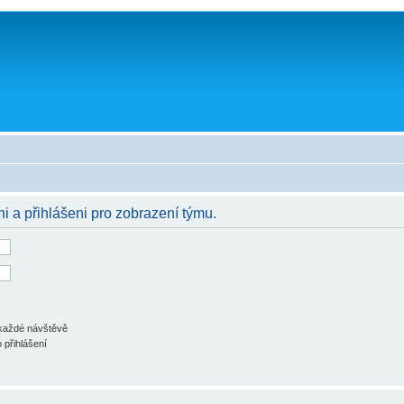
ni a přihlášeni pro zobrazení týmu.
 každé návštěvě
 přihlášení