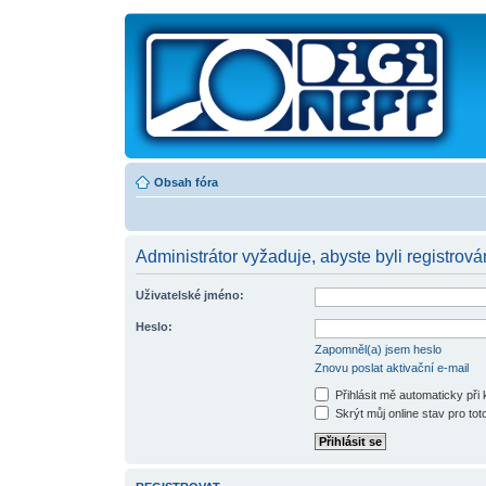
Obsah fóra
Administrátor vyžaduje, abyste byli registrová
Uživatelské jméno:
Heslo:
Zapomněl(a) jsem heslo
Znovu poslat aktivační e-mail
Přihlásit mě automaticky při
Skrýt můj online stav pro toto