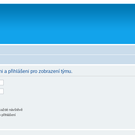
ni a přihlášeni pro zobrazení týmu.
 každé návštěvě
 přihlášení