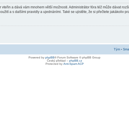
pár vteřin a dává vám mnohem větší možnosti. Administrátor fóra též může dávat roz
žití a s dalšími pravidly a ujednáními. Také se ujistěte, že si přečtete jakákoliv pra
Tým
•
Smaz
Powered by
phpBB
® Forum Software © phpBB Group
Český překlad –
phpBB.cz
Protected by
Anti-Spam ACP