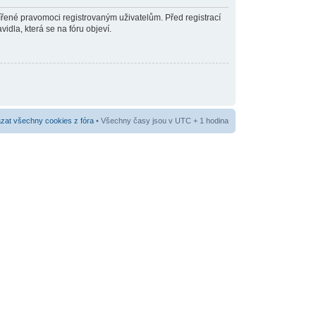
šířené pravomoci registrovaným uživatelům. Před registrací
vidla, která se na fóru objeví.
at všechny cookies z fóra
• Všechny časy jsou v UTC + 1 hodina