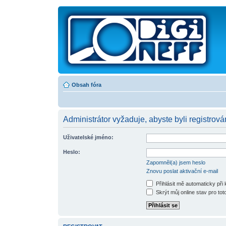
Obsah fóra
Administrátor vyžaduje, abyste byli registrová
Uživatelské jméno:
Heslo:
Zapomněl(a) jsem heslo
Znovu poslat aktivační e-mail
Přihlásit mě automaticky při
Skrýt můj online stav pro toto