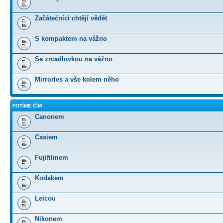
Začátečníci chtějí vědět
S kompaktem na vážno
Se zrcadlovkou na vážno
Mirrorles a vše kolem něho
FOTÍME ČÍM
Canonem
Casiem
Fujifilmem
Kodakem
Leicou
Nikonem