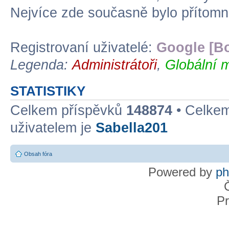
Nejvíce zde současně bylo přítom
Registrovaní uživatelé:
Google [Bo
Legenda:
Administrátoři
,
Globální 
STATISTIKY
Celkem příspěvků
148874
• Celke
uživatelem je
Sabella201
Obsah fóra
Powered by
p
Pr