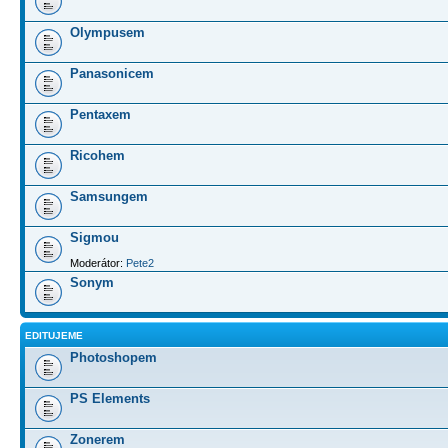
Olympusem
Panasonicem
Pentaxem
Ricohem
Samsungem
Sigmou
Moderátor:
Pete2
Sonym
EDITUJEME
Photoshopem
PS Elements
Zonerem