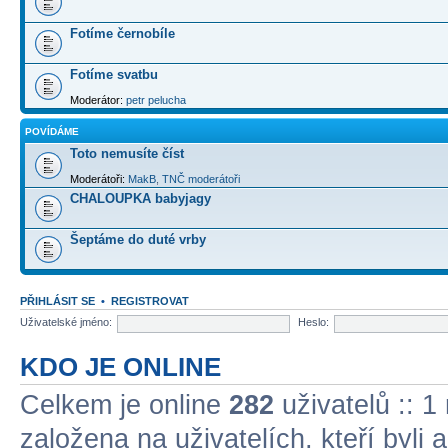
Fotíme černobíle
Fotíme svatbu
Moderátor:
petr pelucha
POVÍDÁME
Toto nemusíte číst
Moderátoři:
MakB
,
TNČ moderátoři
CHALOUPKA babyjagy
Šeptáme do duté vrby
PŘIHLÁSIT SE
•
REGISTROVAT
Uživatelské jméno:
Heslo:
KDO JE ONLINE
Celkem je online
282
uživatelů :: 1
založena na uživatelích, kteří byli 