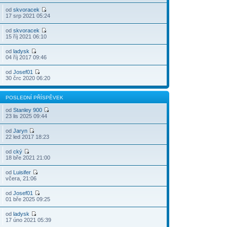
od
skvoracek
17 srp 2021 05:24
od
skvoracek
15 říj 2021 06:10
od
ladysk
04 říj 2017 09:46
od
Josef01
30 črc 2020 06:20
POSLEDNÍ PŘÍSPĚVEK
od
Stanley 900
23 lis 2025 09:44
od
Jaryn
22 led 2017 18:23
od
cký
18 bře 2021 21:00
od
Luisifer
včera, 21:06
od
Josef01
01 bře 2025 09:25
od
ladysk
17 úno 2021 05:39