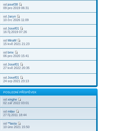
od
josef38
09 pro 2019 06:31
od
Jaryn
10 črc 2026 11:09
od
Josef01
16 říj 2019 07:26
od
MiraM
15 kvě 2021 21:23
od
bmx
06 pro 2020 15:41
od
Josef01
27 kvě 2022 20:35
od
Josef01
24 srp 2021 23:13
POSLEDNÍ PŘÍSPĚVEK
od
xinghe
02 zář 2022 03:01
od
milav
27 říj 2011 18:44
od
**lasta
10 úno 2021 15:50