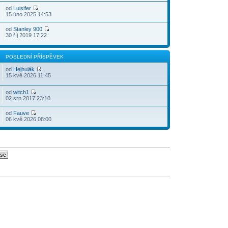
od
Luisifer
15 úno 2025 14:53
od
Stanley 900
30 říj 2019 17:22
POSLEDNÍ PŘÍSPĚVEK
od
Hejhulák
15 kvě 2026 11:45
od
witch1
02 srp 2017 23:10
od
Fauve
06 kvě 2026 08:00