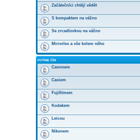
Začátečníci chtějí vědět
S kompaktem na vážno
Se zrcadlovkou na vážno
Mirrorles a vše kolem něho
FOTÍME ČÍM
Canonem
Casiem
Fujifilmem
Kodakem
Leicou
Nikonem