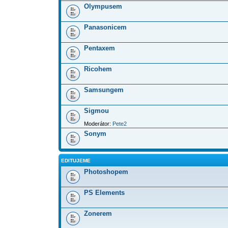
Olympusem
Panasonicem
Pentaxem
Ricohem
Samsungem
Sigmou
Moderátor:
Pete2
Sonym
EDITUJEME
Photoshopem
PS Elements
Zonerem