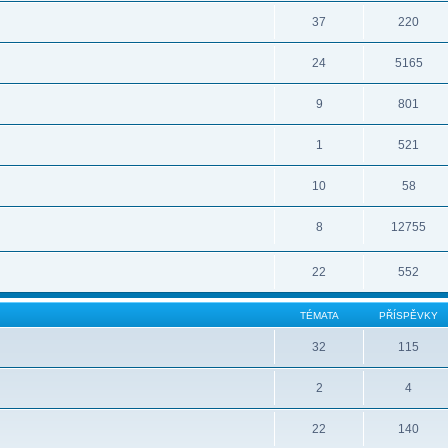
37
220
24
5165
9
801
1
521
10
58
8
12755
22
552
TÉMATA
PŘÍSPĚVKY
32
115
2
4
22
140