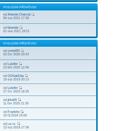
POSLEDNÍ PŘÍSPĚVEK
od
Antonin.Charvat
06 srp 2021 17:38
od
bluenite
01 úno 2021 18:51
POSLEDNÍ PŘÍSPĚVEK
od
cumel30
02 čer 2026 20:42
od
Luisifer
23 bře 2025 12:46
od
ODSakEda
19 srp 2019 20:13
od
Luisifer
27 črc 2023 16:35
od
jirka55
11 čer 2025 21:35
od
Frankho
19 říj 2018 19:00
od
j.a.r.o.
13 srp 2019 17:36