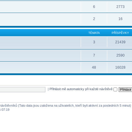
6
2773
2
16
TÉMATA
PŘÍSPĚVKY
3
21439
7
2590
48
16028
|
Přihlásit mě automaticky při každé návštěvě
návštěvníků (Tato data jsou založena na uživatelích, kteří byli aktivní za posledních 5 minut)
6 07:19