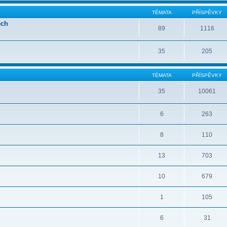
TÉMATA
PŘÍSPĚVKY
ech
89
1116
35
205
TÉMATA
PŘÍSPĚVKY
35
10061
6
263
8
110
13
703
10
679
1
105
6
31