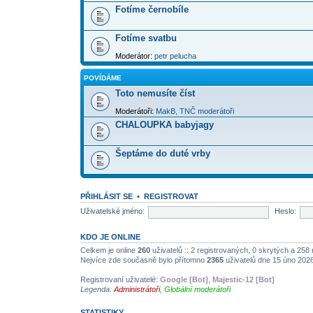
Fotíme černobíle
Fotíme svatbu
Moderátor:
petr pelucha
POVÍDÁME
Toto nemusíte číst
Moderátoři:
MakB
,
TNČ moderátoři
CHALOUPKA babyjagy
Šeptáme do duté vrby
PŘIHLÁSIT SE
•
REGISTROVAT
Uživatelské jméno:
Heslo:
KDO JE ONLINE
Celkem je online
260
uživatelů :: 2 registrovaných, 0 skrytých a 258 
Nejvíce zde současně bylo přítomno
2365
uživatelů dne 15 úno 202
Registrovaní uživatelé:
Google [Bot]
,
Majestic-12 [Bot]
Legenda:
Administrátoři
,
Globální moderátoři
STATISTIKY