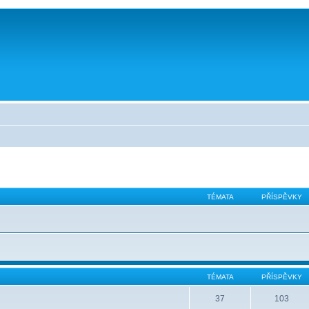
TÉMATA
PŘÍSPĚVKY
TÉMATA
PŘÍSPĚVKY
37
103