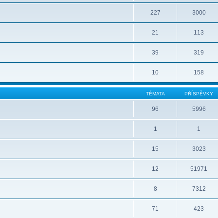
227
3000
21
113
39
319
10
158
TÉMATA
PŘÍSPĚVKY
96
5996
1
1
15
3023
12
51971
8
7312
71
423