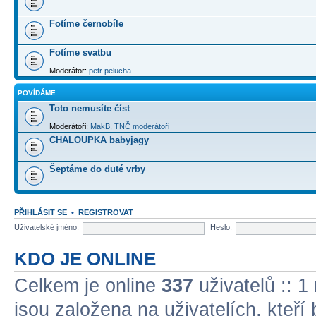
Fotíme černobíle
Fotíme svatbu
Moderátor:
petr pelucha
POVÍDÁME
Toto nemusíte číst
Moderátoři:
MakB
,
TNČ moderátoři
CHALOUPKA babyjagy
Šeptáme do duté vrby
PŘIHLÁSIT SE
•
REGISTROVAT
Uživatelské jméno:
Heslo:
KDO JE ONLINE
Celkem je online
337
uživatelů :: 1
jsou založena na uživatelích, kteří 