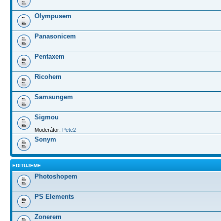
Olympusem
Panasonicem
Pentaxem
Ricohem
Samsungem
Sigmou
Moderátor:
Pete2
Sonym
EDITUJEME
Photoshopem
PS Elements
Zonerem