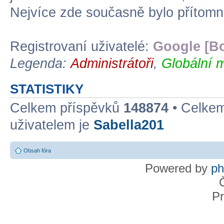
Nejvíce zde současně bylo přítom
Registrovaní uživatelé:
Google [Bo
Legenda:
Administrátoři
,
Globální 
STATISTIKY
Celkem příspěvků
148874
• Celke
uživatelem je
Sabella201
Obsah fóra
Powered by
p
Pr