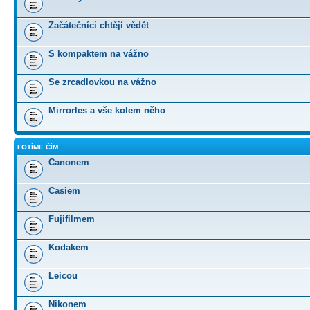
Začátečníci chtějí vědět
S kompaktem na vážno
Se zrcadlovkou na vážno
Mirrorles a vše kolem něho
FOTÍME ČÍM
Canonem
Casiem
Fujifilmem
Kodakem
Leicou
Nikonem