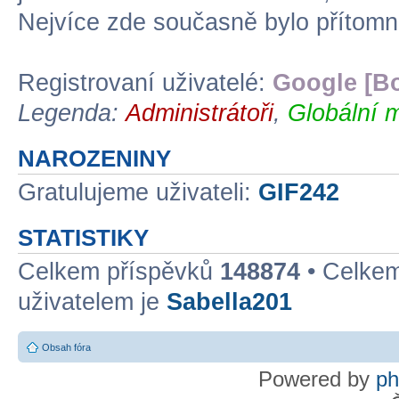
Nejvíce zde současně bylo přítom
Registrovaní uživatelé:
Google [Bo
Legenda:
Administrátoři
,
Globální 
NAROZENINY
Gratulujeme uživateli:
GIF242
STATISTIKY
Celkem příspěvků
148874
• Celke
uživatelem je
Sabella201
Obsah fóra
Powered by
p