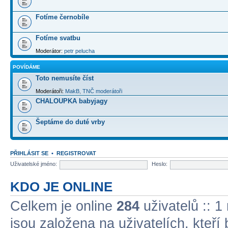
Fotíme černobíle
Fotíme svatbu
Moderátor:
petr pelucha
POVÍDÁME
Toto nemusíte číst
Moderátoři:
MakB
,
TNČ moderátoři
CHALOUPKA babyjagy
Šeptáme do duté vrby
PŘIHLÁSIT SE
•
REGISTROVAT
Uživatelské jméno:
Heslo:
KDO JE ONLINE
Celkem je online
284
uživatelů :: 1
jsou založena na uživatelích, kteří 