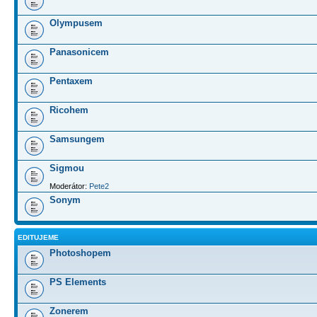
Olympusem
Panasonicem
Pentaxem
Ricohem
Samsungem
Sigmou
Moderátor:
Pete2
Sonym
EDITUJEME
Photoshopem
PS Elements
Zonerem