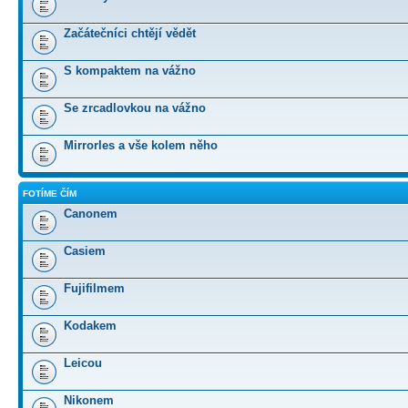
Začátečníci chtějí vědět
S kompaktem na vážno
Se zrcadlovkou na vážno
Mirrorles a vše kolem něho
FOTÍME ČÍM
Canonem
Casiem
Fujifilmem
Kodakem
Leicou
Nikonem