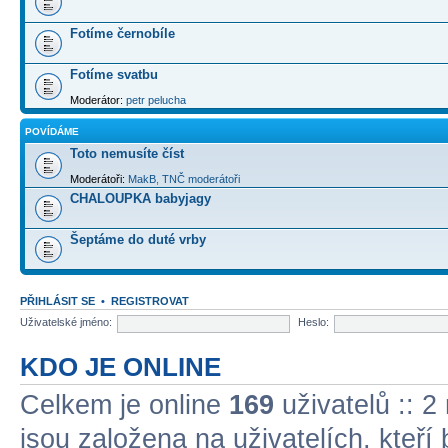
Fotíme černobíle
Fotíme svatbu
Moderátor:
petr pelucha
POVÍDÁME
Toto nemusíte číst
Moderátoři:
MakB
,
TNČ moderátoři
CHALOUPKA babyjagy
Šeptáme do duté vrby
PŘIHLÁSIT SE
•
REGISTROVAT
Uživatelské jméno:
Heslo:
KDO JE ONLINE
Celkem je online
169
uživatelů :: 2
jsou založena na uživatelích, kteří 