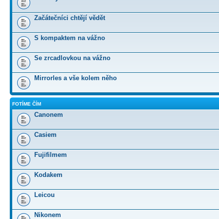
Začátečníci chtějí vědět
S kompaktem na vážno
Se zrcadlovkou na vážno
Mirrorles a vše kolem něho
FOTÍME ČÍM
Canonem
Casiem
Fujifilmem
Kodakem
Leicou
Nikonem