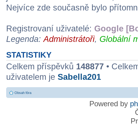
Nejvíce zde současně bylo přítom
Registrovaní uživatelé:
Google [Bo
Legenda:
Administrátoři
,
Globální 
STATISTIKY
Celkem příspěvků
148877
• Celke
uživatelem je
Sabella201
Obsah fóra
Powered by
p
Pr