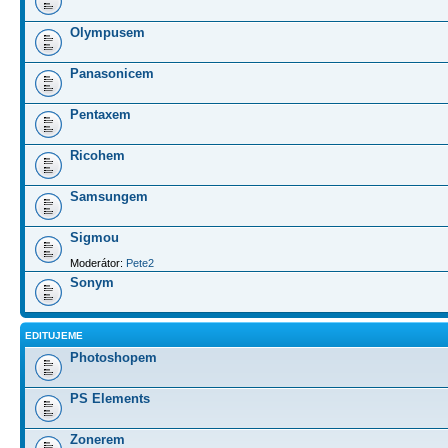
Olympusem
Panasonicem
Pentaxem
Ricohem
Samsungem
Sigmou
Moderátor:
Pete2
Sonym
EDITUJEME
Photoshopem
PS Elements
Zonerem