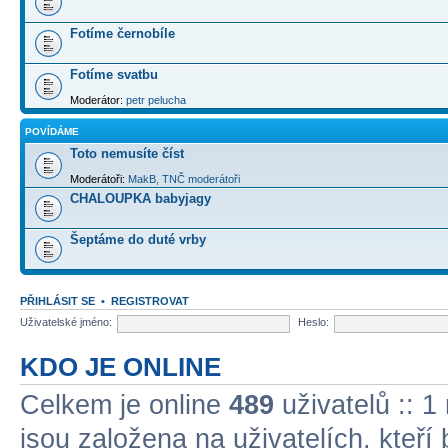
Fotíme černobíle
Fotíme svatbu
Moderátor:
petr pelucha
POVÍDÁME
Toto nemusíte číst
Moderátoři:
MakB
,
TNČ moderátoři
CHALOUPKA babyjagy
Šeptáme do duté vrby
PŘIHLÁSIT SE
•
REGISTROVAT
Uživatelské jméno:
Heslo:
KDO JE ONLINE
Celkem je online
489
uživatelů :: 1
jsou založena na uživatelích, kteří 