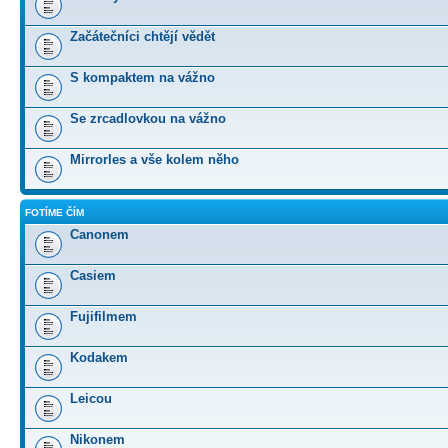
Začátečníci chtějí vědět
S kompaktem na vážno
Se zrcadlovkou na vážno
Mirrorles a vše kolem něho
FOTÍME ČÍM
Canonem
Casiem
Fujifilmem
Kodakem
Leicou
Nikonem