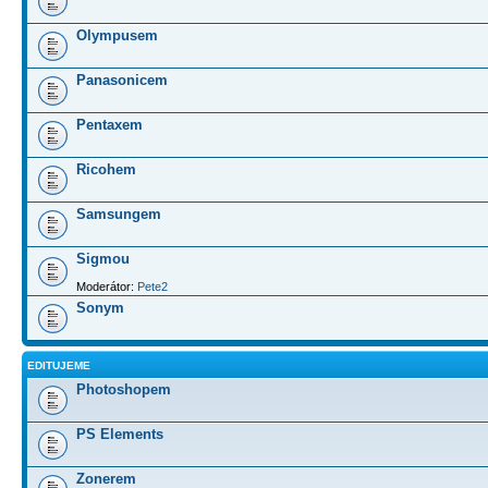
Olympusem
Panasonicem
Pentaxem
Ricohem
Samsungem
Sigmou
Moderátor:
Pete2
Sonym
EDITUJEME
Photoshopem
PS Elements
Zonerem