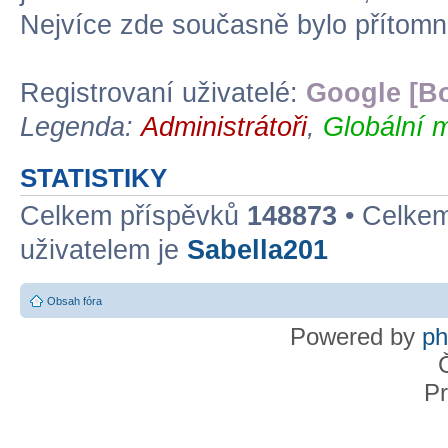
Nejvíce zde současně bylo přítom
Registrovaní uživatelé:
Google [Bo
Legenda:
Administrátoři
,
Globální 
STATISTIKY
Celkem příspěvků
148873
• Celke
uživatelem je
Sabella201
Obsah fóra
Powered by
p
Pr