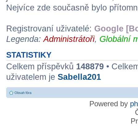
Nejvíce zde současně bylo přítom
Registrovaní uživatelé:
Google [Bo
Legenda:
Administrátoři
,
Globální 
STATISTIKY
Celkem příspěvků
148879
• Celke
uživatelem je
Sabella201
Obsah fóra
Powered by
p
Pr