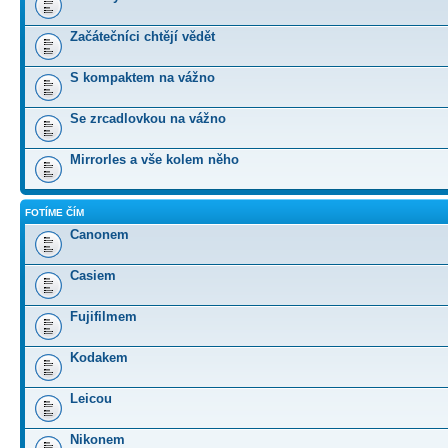
Začátečníci chtějí vědět
S kompaktem na vážno
Se zrcadlovkou na vážno
Mirrorles a vše kolem něho
FOTÍME ČÍM
Canonem
Casiem
Fujifilmem
Kodakem
Leicou
Nikonem