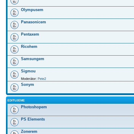
Olympusem
Panasonicem
Pentaxem
Ricohem
Samsungem
Sigmou
Moderátor:
Pete2
Sonym
EDITUJEME
Photoshopem
PS Elements
Zonerem