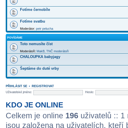
Fotíme černobíle
Fotíme svatbu
Moderátor:
petr pelucha
POVÍDÁME
Toto nemusíte číst
Moderátoři:
MakB
,
TNČ moderátoři
CHALOUPKA babyjagy
Šeptáme do duté vrby
PŘIHLÁSIT SE
•
REGISTROVAT
Uživatelské jméno:
Heslo:
KDO JE ONLINE
Celkem je online
196
uživatelů :: 1
jsou založena na uživatelích, kteří 