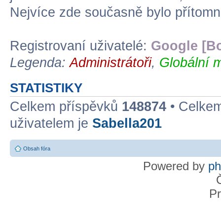
Nejvíce zde současně bylo přítom
Registrovaní uživatelé:
Google [Bo
Legenda:
Administrátoři
,
Globální 
STATISTIKY
Celkem příspěvků
148874
• Celke
uživatelem je
Sabella201
Obsah fóra
Powered by
p
Pr