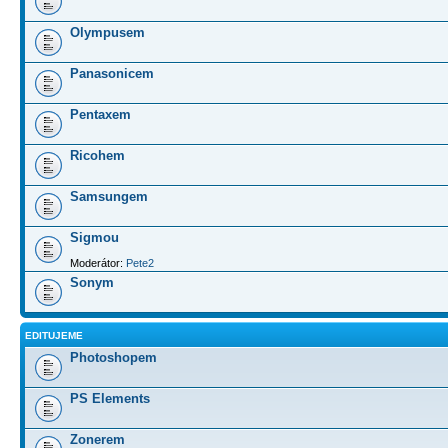
Olympusem
Panasonicem
Pentaxem
Ricohem
Samsungem
Sigmou
Moderátor:
Pete2
Sonym
EDITUJEME
Photoshopem
PS Elements
Zonerem