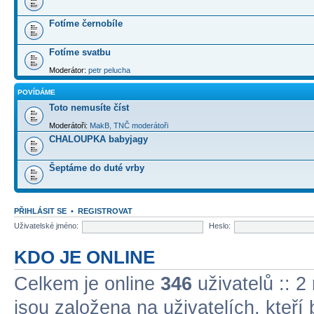
Fotíme černobíle
Fotíme svatbu
Moderátor:
petr pelucha
POVÍDÁME
Toto nemusíte číst
Moderátoři:
MakB
,
TNČ moderátoři
CHALOUPKA babyjagy
Šeptáme do duté vrby
PŘIHLÁSIT SE
•
REGISTROVAT
Uživatelské jméno:
Heslo:
KDO JE ONLINE
Celkem je online
346
uživatelů :: 2
jsou založena na uživatelích, kteří 