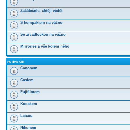
Začátečníci chtějí vědět
S kompaktem na vážno
Se zrcadlovkou na vážno
Mirrorles a vše kolem něho
FOTÍME ČÍM
Canonem
Casiem
Fujifilmem
Kodakem
Leicou
Nikonem