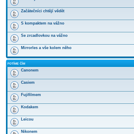
Začátečníci chtějí vědět
S kompaktem na vážno
Se zrcadlovkou na vážno
Mirrorles a vše kolem něho
FOTÍME ČÍM
Canonem
Casiem
Fujifilmem
Kodakem
Leicou
Nikonem