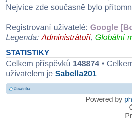
Nejvíce zde současně bylo přítom
Registrovaní uživatelé:
Google [Bo
Legenda:
Administrátoři
,
Globální 
STATISTIKY
Celkem příspěvků
148874
• Celke
uživatelem je
Sabella201
Obsah fóra
Powered by
p
Pr