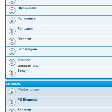
Olympusem
Panasonicem
Pentaxem
Ricohem
Samsungem
Sigmou
Moderátor:
Pete2
Sonym
EDITUJEME
Photoshopem
PS Elements
Zonerem