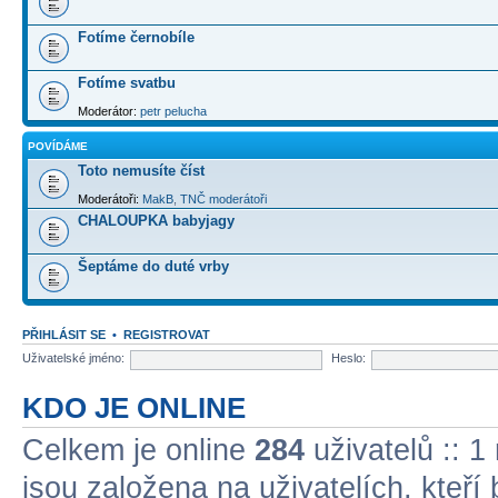
Fotíme černobíle
Fotíme svatbu
Moderátor:
petr pelucha
POVÍDÁME
Toto nemusíte číst
Moderátoři:
MakB
,
TNČ moderátoři
CHALOUPKA babyjagy
Šeptáme do duté vrby
PŘIHLÁSIT SE
•
REGISTROVAT
Uživatelské jméno:
Heslo:
KDO JE ONLINE
Celkem je online
284
uživatelů :: 1
jsou založena na uživatelích, kteří 