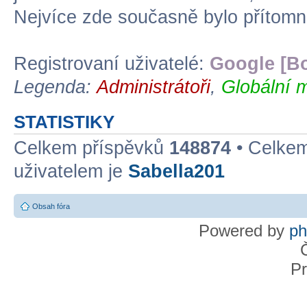
Nejvíce zde současně bylo přítom
Registrovaní uživatelé:
Google [Bo
Legenda:
Administrátoři
,
Globální 
STATISTIKY
Celkem příspěvků
148874
• Celke
uživatelem je
Sabella201
Obsah fóra
Powered by
p
Pr