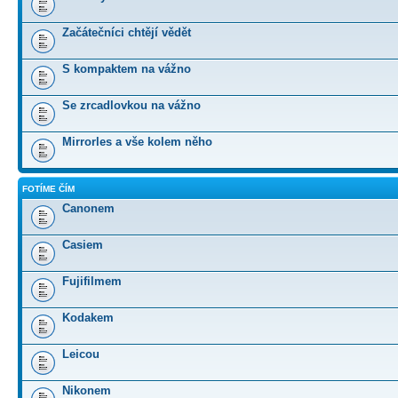
Začátečníci chtějí vědět
S kompaktem na vážno
Se zrcadlovkou na vážno
Mirrorles a vše kolem něho
FOTÍME ČÍM
Canonem
Casiem
Fujifilmem
Kodakem
Leicou
Nikonem