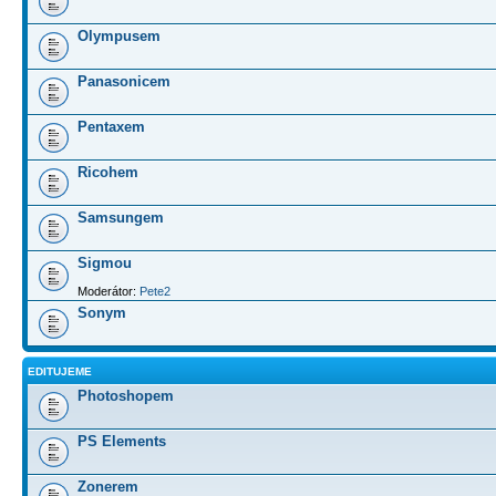
Olympusem
Panasonicem
Pentaxem
Ricohem
Samsungem
Sigmou
Moderátor:
Pete2
Sonym
EDITUJEME
Photoshopem
PS Elements
Zonerem