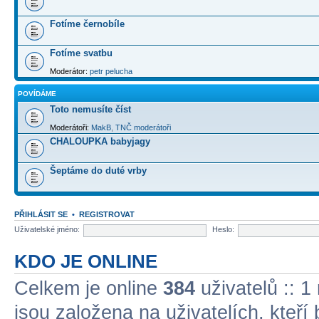
Fotíme černobíle
Fotíme svatbu
Moderátor:
petr pelucha
POVÍDÁME
Toto nemusíte číst
Moderátoři:
MakB
,
TNČ moderátoři
CHALOUPKA babyjagy
Šeptáme do duté vrby
PŘIHLÁSIT SE
•
REGISTROVAT
Uživatelské jméno:
Heslo:
KDO JE ONLINE
Celkem je online
384
uživatelů :: 1
jsou založena na uživatelích, kteří 