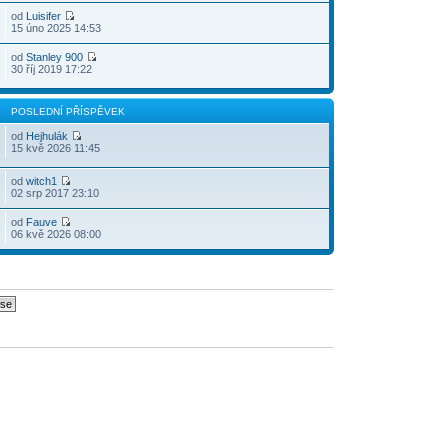
od
Luisifer
15 úno 2025 14:53
od
Stanley 900
30 říj 2019 17:22
POSLEDNÍ PŘÍSPĚVEK
od
Hejhulák
15 kvě 2026 11:45
od
witch1
02 srp 2017 23:10
od
Fauve
06 kvě 2026 08:00