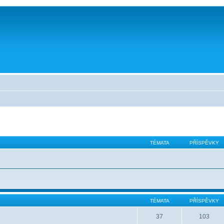
TÉMATA
PŘÍSPĚVKY
TÉMATA
PŘÍSPĚVKY
37
103