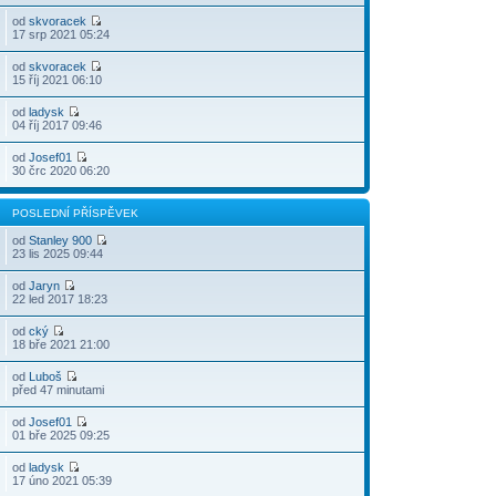
od
skvoracek
17 srp 2021 05:24
od
skvoracek
15 říj 2021 06:10
od
ladysk
04 říj 2017 09:46
od
Josef01
30 črc 2020 06:20
POSLEDNÍ PŘÍSPĚVEK
od
Stanley 900
23 lis 2025 09:44
od
Jaryn
22 led 2017 18:23
od
cký
18 bře 2021 21:00
od
Luboš
před 47 minutami
od
Josef01
01 bře 2025 09:25
od
ladysk
17 úno 2021 05:39