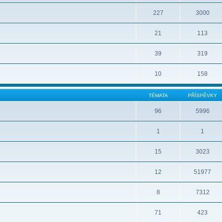
227
3000
21
113
39
319
10
158
TÉMATA
PŘÍSPĚVKY
96
5996
1
1
15
3023
12
51977
8
7312
71
423