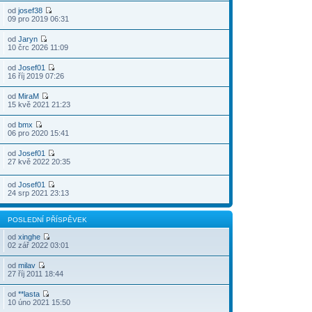
od
josef38
09 pro 2019 06:31
od
Jaryn
10 črc 2026 11:09
od
Josef01
16 říj 2019 07:26
od
MiraM
15 kvě 2021 21:23
od
bmx
06 pro 2020 15:41
od
Josef01
27 kvě 2022 20:35
od
Josef01
24 srp 2021 23:13
POSLEDNÍ PŘÍSPĚVEK
od
xinghe
02 zář 2022 03:01
od
milav
27 říj 2011 18:44
od
**lasta
10 úno 2021 15:50