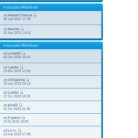
POSLEDNÍ PŘÍSPĚVEK
od
Antonin.Charvat
06 srp 2021 17:38
od
bluenite
01 úno 2021 18:51
POSLEDNÍ PŘÍSPĚVEK
od
cumel30
02 čer 2026 20:42
od
Luisifer
23 bře 2025 12:46
od
ODSakEda
19 srp 2019 20:13
od
Luisifer
27 črc 2023 16:35
od
jirka55
11 čer 2025 21:35
od
Frankho
19 říj 2018 19:00
od
j.a.r.o.
13 srp 2019 17:36