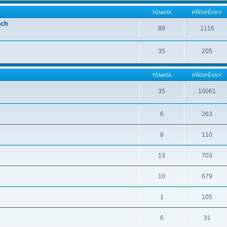
TÉMATA
PŘÍSPĚVKY
ech
89
1116
35
205
TÉMATA
PŘÍSPĚVKY
35
10061
6
263
8
110
13
703
10
679
1
105
6
31