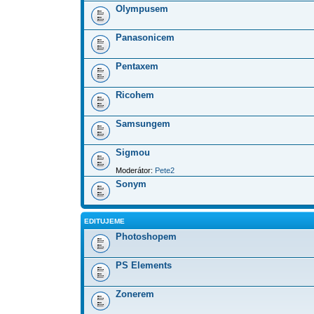
Olympusem
Panasonicem
Pentaxem
Ricohem
Samsungem
Sigmou
Moderátor:
Pete2
Sonym
EDITUJEME
Photoshopem
PS Elements
Zonerem