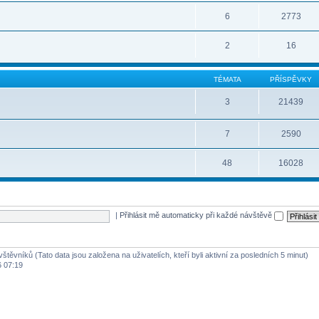
6
2773
2
16
TÉMATA
PŘÍSPĚVKY
3
21439
7
2590
48
16028
|
Přihlásit mě automaticky při každé návštěvě
štěvníků (Tato data jsou založena na uživatelích, kteří byli aktivní za posledních 5 minut)
6 07:19