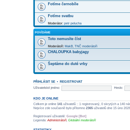
Fotíme černobíle
Fotíme svatbu
Moderátor:
petr pelucha
POVÍDÁME
Toto nemusíte číst
Moderátoři:
MakB
,
TNČ moderátoři
CHALOUPKA babyjagy
Šeptáme do duté vrby
PŘIHLÁSIT SE
•
REGISTROVAT
Uživatelské jméno:
Heslo:
KDO JE ONLINE
Celkem je online
141
uživatelů :: 1 registrovaný, 0 skrytých a 140 náv
Nejvíce zde současně bylo přítomno
2365
uživatelů dne 15 úno 202
Registrovaní uživatelé:
Google [Bot]
Legenda:
Administrátoři
,
Globální moderátoři
STATISTIKY