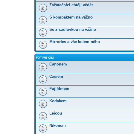
Začátečníci chtějí vědět
S kompaktem na vážno
Se zrcadlovkou na vážno
Mirrorles a vše kolem něho
FOTÍME ČÍM
Canonem
Casiem
Fujifilmem
Kodakem
Leicou
Nikonem