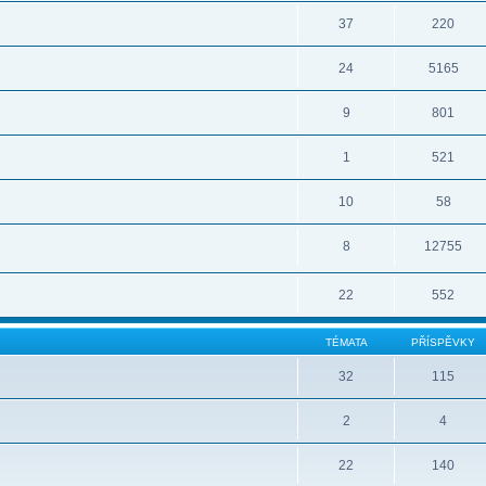
37
220
24
5165
9
801
1
521
10
58
8
12755
22
552
TÉMATA
PŘÍSPĚVKY
32
115
2
4
22
140