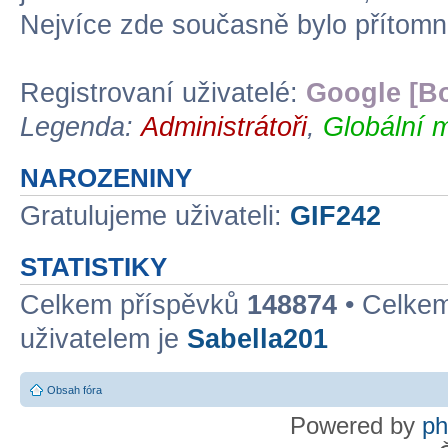
Nejvíce zde současně bylo přítom
Registrovaní uživatelé:
Google [Bo
Legenda:
Administrátoři
,
Globální 
NAROZENINY
Gratulujeme uživateli:
GIF242
STATISTIKY
Celkem příspěvků
148874
• Celke
uživatelem je
Sabella201
Obsah fóra
Powered by
p