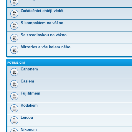
Začátečníci chtějí vědět
S kompaktem na vážno
Se zrcadlovkou na vážno
Mirrorles a vše kolem něho
FOTÍME ČÍM
Canonem
Casiem
Fujifilmem
Kodakem
Leicou
Nikonem