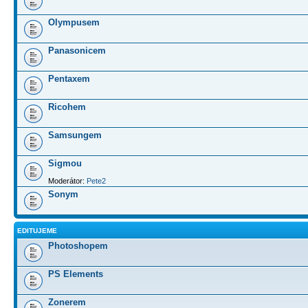
Olympusem
Panasonicem
Pentaxem
Ricohem
Samsungem
Sigmou
Moderátor:
Pete2
Sonym
EDITUJEME
Photoshopem
PS Elements
Zonerem