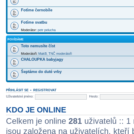
Fotíme černobíle
Fotíme svatbu
Moderátor:
petr pelucha
POVÍDÁME
Toto nemusíte číst
Moderátoři:
MakB
,
TNČ moderátoři
CHALOUPKA babyjagy
Šeptáme do duté vrby
PŘIHLÁSIT SE
•
REGISTROVAT
Uživatelské jméno:
Heslo:
KDO JE ONLINE
Celkem je online
281
uživatelů :: 1
jsou založena na uživatelích, kteří 