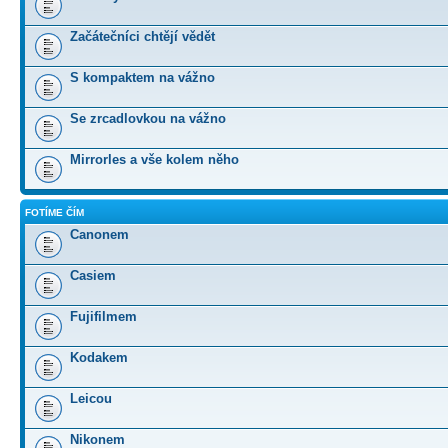
Začátečníci chtějí vědět
S kompaktem na vážno
Se zrcadlovkou na vážno
Mirrorles a vše kolem něho
FOTÍME ČÍM
Canonem
Casiem
Fujifilmem
Kodakem
Leicou
Nikonem