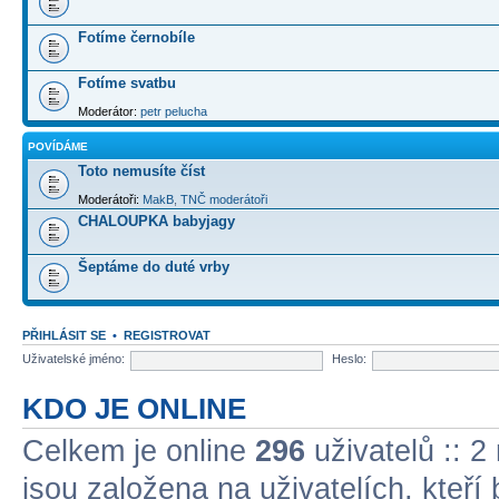
Fotíme černobíle
Fotíme svatbu
Moderátor:
petr pelucha
POVÍDÁME
Toto nemusíte číst
Moderátoři:
MakB
,
TNČ moderátoři
CHALOUPKA babyjagy
Šeptáme do duté vrby
PŘIHLÁSIT SE
•
REGISTROVAT
Uživatelské jméno:
Heslo:
KDO JE ONLINE
Celkem je online
296
uživatelů :: 2
jsou založena na uživatelích, kteří 