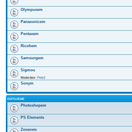
Olympusem
Panasonicem
Pentaxem
Ricohem
Samsungem
Sigmou
Moderátor:
Pete2
Sonym
EDITUJEME
Photoshopem
PS Elements
Zonerem