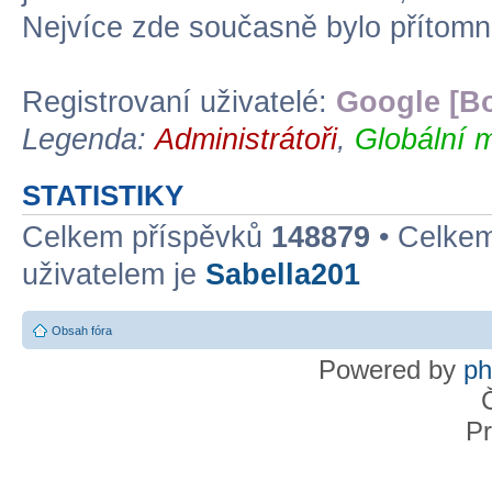
Nejvíce zde současně bylo přítom
Registrovaní uživatelé:
Google [Bo
Legenda:
Administrátoři
,
Globální 
STATISTIKY
Celkem příspěvků
148879
• Celke
uživatelem je
Sabella201
Obsah fóra
Powered by
p
Pr