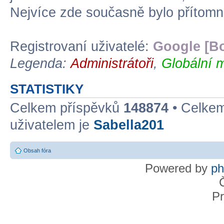
Nejvíce zde současně bylo přítom
Registrovaní uživatelé:
Google [Bo
Legenda:
Administrátoři
,
Globální 
STATISTIKY
Celkem příspěvků
148874
• Celke
uživatelem je
Sabella201
Obsah fóra
Powered by
p
Pr