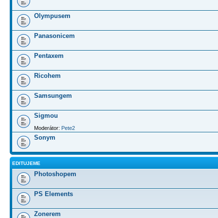
Olympusem
Panasonicem
Pentaxem
Ricohem
Samsungem
Sigmou
Moderátor:
Pete2
Sonym
EDITUJEME
Photoshopem
PS Elements
Zonerem