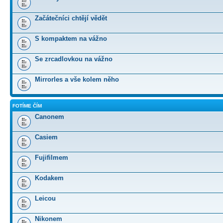
Začátečníci chtějí vědět
S kompaktem na vážno
Se zrcadlovkou na vážno
Mirrorles a vše kolem něho
FOTÍME ČÍM
Canonem
Casiem
Fujifilmem
Kodakem
Leicou
Nikonem