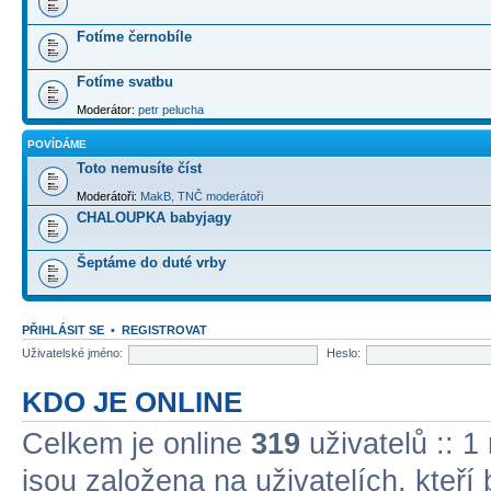
Fotíme černobíle
Fotíme svatbu
Moderátor:
petr pelucha
POVÍDÁME
Toto nemusíte číst
Moderátoři:
MakB
,
TNČ moderátoři
CHALOUPKA babyjagy
Šeptáme do duté vrby
PŘIHLÁSIT SE
•
REGISTROVAT
Uživatelské jméno:
Heslo:
KDO JE ONLINE
Celkem je online
319
uživatelů :: 1
jsou založena na uživatelích, kteří 