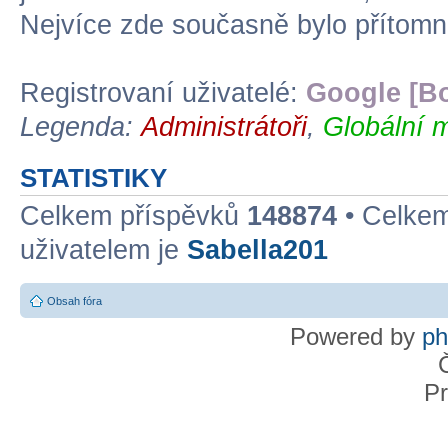
Nejvíce zde současně bylo přítom
Registrovaní uživatelé:
Google [Bo
Legenda:
Administrátoři
,
Globální 
STATISTIKY
Celkem příspěvků
148874
• Celke
uživatelem je
Sabella201
Obsah fóra
Powered by
p
Pr