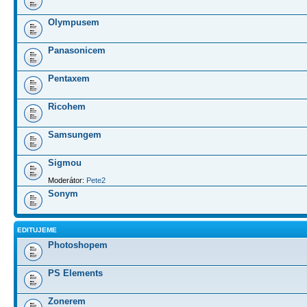
Olympusem
Panasonicem
Pentaxem
Ricohem
Samsungem
Sigmou
Moderátor:
Pete2
Sonym
EDITUJEME
Photoshopem
PS Elements
Zonerem