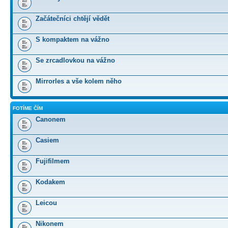
Začátečníci chtějí vědět
S kompaktem na vážno
Se zrcadlovkou na vážno
Mirrorles a vše kolem něho
FOTÍME ČÍM
Canonem
Casiem
Fujifilmem
Kodakem
Leicou
Nikonem