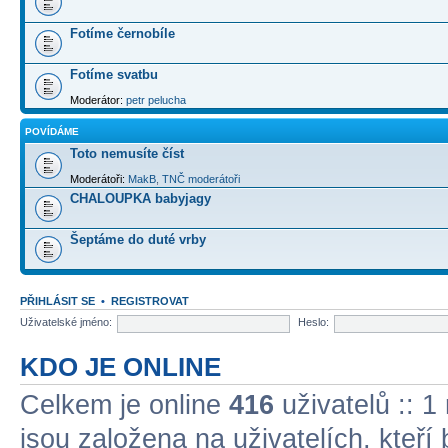
Fotíme černobíle
Fotíme svatbu
Moderátor:
petr pelucha
POVÍDÁME
Toto nemusíte číst
Moderátoři:
MakB
,
TNČ moderátoři
CHALOUPKA babyjagy
Šeptáme do duté vrby
PŘIHLÁSIT SE
•
REGISTROVAT
Uživatelské jméno:
Heslo:
KDO JE ONLINE
Celkem je online
416
uživatelů :: 1
jsou založena na uživatelích, kteří 