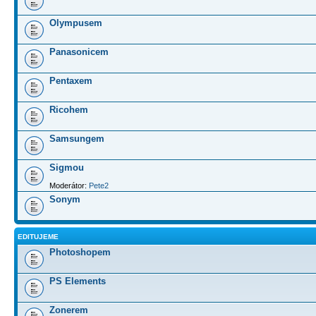
Olympusem
Panasonicem
Pentaxem
Ricohem
Samsungem
Sigmou
Moderátor:
Pete2
Sonym
EDITUJEME
Photoshopem
PS Elements
Zonerem