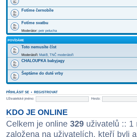
Fotíme černobíle
Fotíme svatbu
Moderátor:
petr pelucha
POVÍDÁME
Toto nemusíte číst
Moderátoři:
MakB
,
TNČ moderátoři
CHALOUPKA babyjagy
Šeptáme do duté vrby
PŘIHLÁSIT SE
•
REGISTROVAT
Uživatelské jméno:
Heslo:
KDO JE ONLINE
Celkem je online
329
uživatelů :: 1
založena na uživatelích, kteří byli 