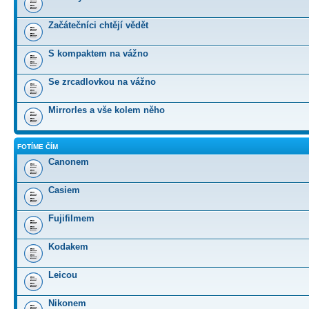
Začátečníci chtějí vědět
S kompaktem na vážno
Se zrcadlovkou na vážno
Mirrorles a vše kolem něho
FOTÍME ČÍM
Canonem
Casiem
Fujifilmem
Kodakem
Leicou
Nikonem