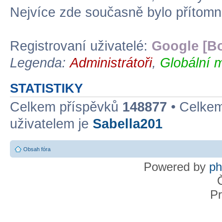
Nejvíce zde současně bylo přítom
Registrovaní uživatelé:
Google [Bo
Legenda:
Administrátoři
,
Globální 
STATISTIKY
Celkem příspěvků
148877
• Celke
uživatelem je
Sabella201
Obsah fóra
Powered by
p
Pr