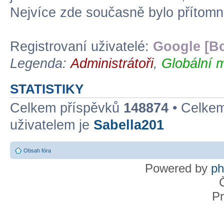
Nejvíce zde současně bylo přítom
Registrovaní uživatelé:
Google [Bo
Legenda:
Administrátoři
,
Globální 
STATISTIKY
Celkem příspěvků
148874
• Celke
uživatelem je
Sabella201
Obsah fóra
Powered by
p
Pr