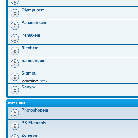
Olympusem
Panasonicem
Pentaxem
Ricohem
Samsungem
Sigmou
Moderátor:
Pete2
Sonym
EDITUJEME
Photoshopem
PS Elements
Zonerem