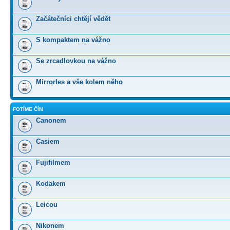
Začátečníci chtějí vědět
S kompaktem na vážno
Se zrcadlovkou na vážno
Mirrorles a vše kolem něho
FOTÍME ČÍM
Canonem
Casiem
Fujifilmem
Kodakem
Leicou
Nikonem