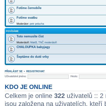
Fotíme černobíle
Fotíme svatbu
Moderátor:
petr pelucha
POVÍDÁME
Toto nemusíte číst
Moderátoři:
MakB
,
TNČ moderátoři
CHALOUPKA babyjagy
Šeptáme do duté vrby
PŘIHLÁSIT SE
•
REGISTROVAT
Uživatelské jméno:
Heslo:
KDO JE ONLINE
Celkem je online
322
uživatelů :: 2
jsou založena na uživatelích, kteří 