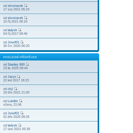
od
skvoracek
17 srp 2021 05:24
od
skvoracek
15 říj 2021 06:10
od
ladysk
04 říj 2017 09:46
od
Josef01
30 črc 2020 06:20
POSLEDNÍ PŘÍSPĚVEK
od
Stanley 900
23 lis 2025 09:44
od
Jaryn
22 led 2017 18:23
od
cký
18 bře 2021 21:00
od
Luisifer
včera, 21:06
od
Josef01
01 bře 2025 09:25
od
ladysk
17 úno 2021 05:39