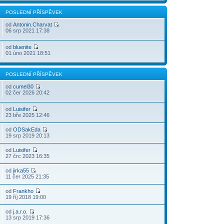
POSLEDNÍ PŘÍSPĚVEK
od
Antonin.Charvat
06 srp 2021 17:38
od
bluenite
01 úno 2021 18:51
POSLEDNÍ PŘÍSPĚVEK
od
cumel30
02 čer 2026 20:42
od
Luisifer
23 bře 2025 12:46
od
ODSakEda
19 srp 2019 20:13
od
Luisifer
27 črc 2023 16:35
od
jirka55
11 čer 2025 21:35
od
Frankho
19 říj 2018 19:00
od
j.a.r.o.
13 srp 2019 17:36