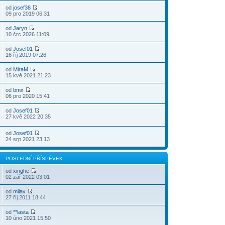
od
josef38
09 pro 2019 06:31
od
Jaryn
10 črc 2026 11:09
od
Josef01
16 říj 2019 07:26
od
MiraM
15 kvě 2021 21:23
od
bmx
06 pro 2020 15:41
od
Josef01
27 kvě 2022 20:35
od
Josef01
24 srp 2021 23:13
POSLEDNÍ PŘÍSPĚVEK
od
xinghe
02 zář 2022 03:01
od
milav
27 říj 2011 18:44
od
**lasta
10 úno 2021 15:50