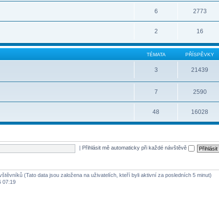
6
2773
2
16
TÉMATA
PŘÍSPĚVKY
3
21439
7
2590
48
16028
|
Přihlásit mě automaticky při každé návštěvě
štěvníků (Tato data jsou založena na uživatelích, kteří byli aktivní za posledních 5 minut)
6 07:19