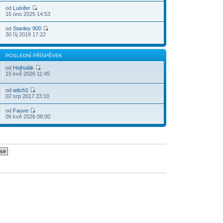
od
Luisifer
15 úno 2025 14:53
od
Stanley 900
30 říj 2019 17:22
POSLEDNÍ PŘÍSPĚVEK
od
Hejhulák
15 kvě 2026 11:45
od
witch1
02 srp 2017 23:10
od
Fauve
06 kvě 2026 08:00