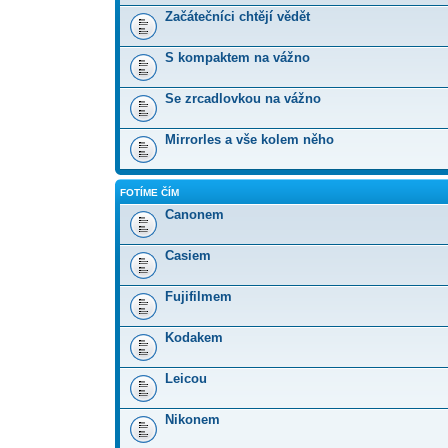
Začátečníci chtějí vědět
S kompaktem na vážno
Se zrcadlovkou na vážno
Mirrorles a vše kolem něho
FOTÍME ČÍM
Canonem
Casiem
Fujifilmem
Kodakem
Leicou
Nikonem