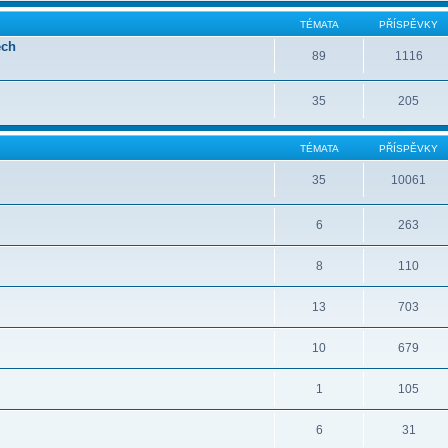
TÉMATA
PŘÍSPĚVKY
ech
89
1116
35
205
TÉMATA
PŘÍSPĚVKY
35
10061
6
263
8
110
13
703
10
679
1
105
6
31