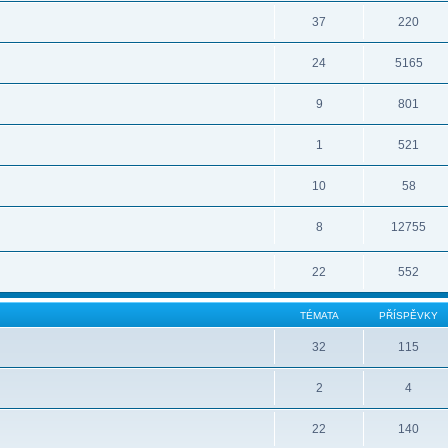
37
220
24
5165
9
801
1
521
10
58
8
12755
22
552
TÉMATA
PŘÍSPĚVKY
32
115
2
4
22
140