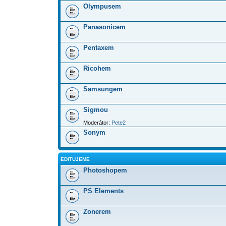
Olympusem
Panasonicem
Pentaxem
Ricohem
Samsungem
Sigmou
Moderátor:
Pete2
Sonym
EDITUJEME
Photoshopem
PS Elements
Zonerem