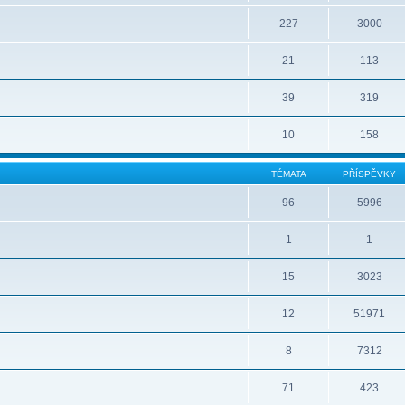
227
3000
21
113
39
319
10
158
TÉMATA
PŘÍSPĚVKY
96
5996
1
1
15
3023
12
51971
8
7312
71
423