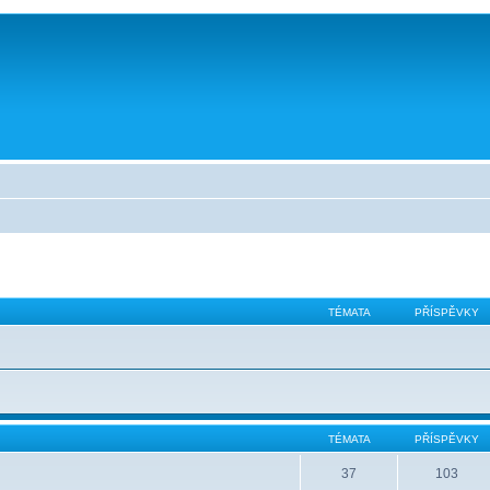
TÉMATA
PŘÍSPĚVKY
TÉMATA
PŘÍSPĚVKY
37
103