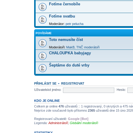
Fotíme černobíle
Fotíme svatbu
Moderátor:
petr pelucha
POVÍDÁME
Toto nemusíte číst
Moderátoři:
MakB
,
TNČ moderátoři
CHALOUPKA babyjagy
Šeptáme do duté vrby
PŘIHLÁSIT SE
•
REGISTROVAT
Uživatelské jméno:
Heslo:
KDO JE ONLINE
Celkem je online
476
uživatelů :: 1 registrovaný, 0 skrytých a 475 náv
Nejvíce zde současně bylo přítomno
2365
uživatelů dne 15 úno 202
Registrovaní uživatelé:
Google [Bot]
Legenda:
Administrátoři
,
Globální moderátoři
STATISTIKY