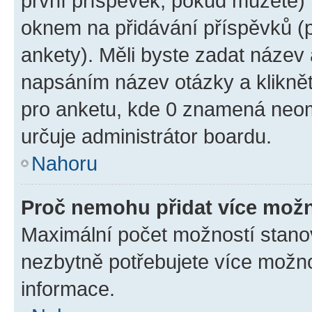
první příspěvek, pokud můžete) m
oknem na přidávání příspěvků (p
ankety). Měli byste zadat název
napsáním název otázky a klikně
pro anketu, kde 0 znamená neom
určuje administrátor boardu.
Nahoru
Proč nemohu přidat více možn
Maximální počet možností stanov
nezbytně potřebujete více možnos
informace.