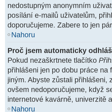
nedostupným anonymním uživatel
posílání e-mailů uživatelům, přih
doporučujeme. Zabere to jen pár 
Nahoru
Proč jsem automaticky odhlá
Pokud nezaškrtnete tlačítko
Přih
přihlášeni jen po dobu práce na 
jiným. Abyste zůstali přihlášeni, 
ovšem nedoporučujeme, když se p
internetové kavárně, univerzitě a
Nahoru