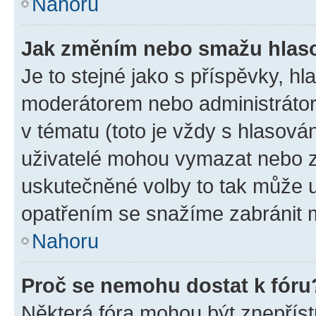
Nahoru
Jak změním nebo smažu hlas
Je to stejné jako s příspěvky, 
moderátorem nebo administrátore
v tématu (toto je vždy s hlasov
uživatelé mohou vymazat nebo zm
uskutečněné volby to tak může u
opatřením se snažíme zabránit m
Nahoru
Proč se nemohu dostat k fóru
Některá fóra mohou být znepříst