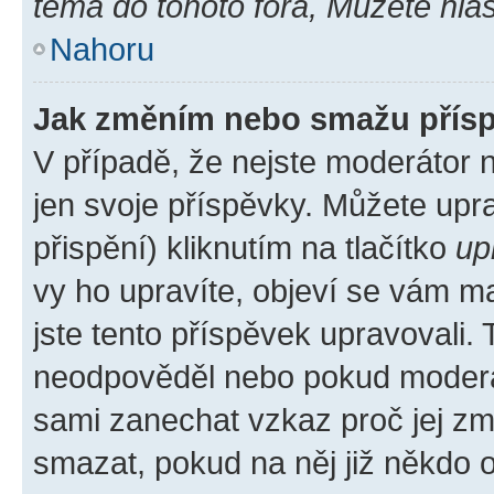
téma do tohoto fóra, Můžete hlas
Nahoru
Jak změním nebo smažu přís
V případě, že nejste moderátor 
jen svoje příspěvky. Můžete up
přispění) kliknutím na tlačítko
up
vy ho upravíte, objeví se vám ma
jste tento příspěvek upravovali.
neodpověděl nebo pokud moderátor
sami zanechat vzkaz proč jej zm
smazat, pokud na něj již někdo 