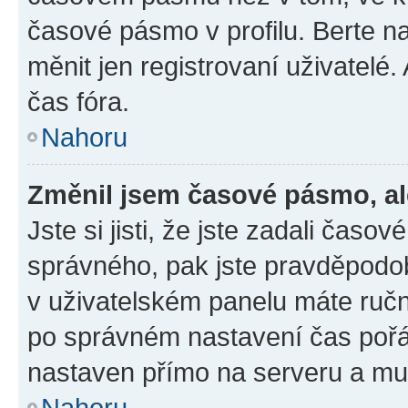
časové pásmo v profilu. Berte 
měnit jen registrovaní uživatel
čas fóra.
Nahoru
Změnil jsem časové pásmo, ale
Jste si jisti, že jste zadali čas
správného, pak jste pravděpodob
v uživatelském panelu máte ruč
po správném nastavení čas poř
nastaven přímo na serveru a mu
Nahoru