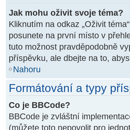
Jak mohu oživit svoje téma?
Kliknutím na odkaz „Oživit téma“
posunete na první místo v přehle
tuto možnost pravděpodobně vyp
příspěvku, ale dbejte na to, abyst
Nahoru
Formátování a typy pří
Co je BBCode?
BBCode je zvláštní implementace
(můžete toto nepovolit pro jedn