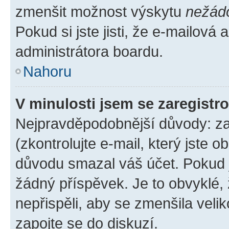
zmenšit možnost výskytu
nežád
Pokud si jste jisti, že e-mailová a
administrátora boardu.
Nahoru
V minulosti jsem se zaregistr
Nejpravděpodobnější důvody: zad
(zkontrolujte e-mail, který jste o
důvodu smazal váš účet. Pokud je
žádný příspěvek. Je to obvyklé, ž
nepřispěli, aby se zmenšila veli
zapojte se do diskuzí.