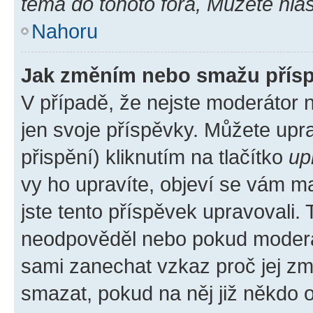
téma do tohoto fóra, Můžete hlas
Nahoru
Jak změním nebo smažu přís
V případě, že nejste moderátor 
jen svoje příspěvky. Můžete up
přispění) kliknutím na tlačítko
up
vy ho upravíte, objeví se vám ma
jste tento příspěvek upravovali.
neodpověděl nebo pokud moderátor
sami zanechat vzkaz proč jej zm
smazat, pokud na něj již někdo 