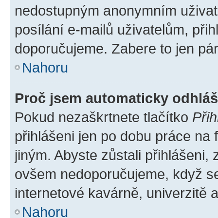
nedostupným anonymním uživatel
posílání e-mailů uživatelům, přih
doporučujeme. Zabere to jen pár 
Nahoru
Proč jsem automaticky odhlá
Pokud nezaškrtnete tlačítko
Přih
přihlášeni jen po dobu práce na 
jiným. Abyste zůstali přihlášeni, 
ovšem nedoporučujeme, když se p
internetové kavárně, univerzitě a
Nahoru