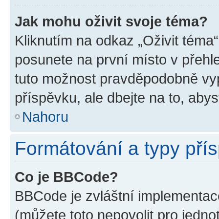
Jak mohu oživit svoje téma?
Kliknutím na odkaz „Oživit téma“
posunete na první místo v přehle
tuto možnost pravděpodobně vyp
příspěvku, ale dbejte na to, abyst
Nahoru
Formátování a typy pří
Co je BBCode?
BBCode je zvláštní implementace
(můžete toto nepovolit pro jedn