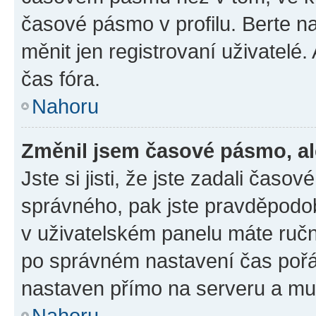
časové pásmo v profilu. Berte 
měnit jen registrovaní uživatel
čas fóra.
Nahoru
Změnil jsem časové pásmo, ale
Jste si jisti, že jste zadali čas
správného, pak jste pravděpodob
v uživatelském panelu máte ruč
po správném nastavení čas poř
nastaven přímo na serveru a mu
Nahoru