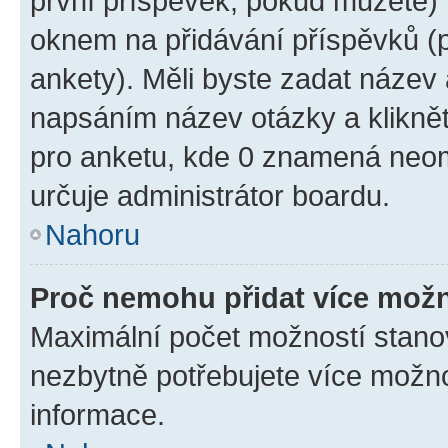
první příspěvek, pokud můžete) m
oknem na přidávání příspěvků (p
ankety). Měli byste zadat název
napsáním název otázky a klikně
pro anketu, kde 0 znamená neom
určuje administrátor boardu.
Nahoru
Proč nemohu přidat více možn
Maximální počet možností stanov
nezbytně potřebujete více možnos
informace.