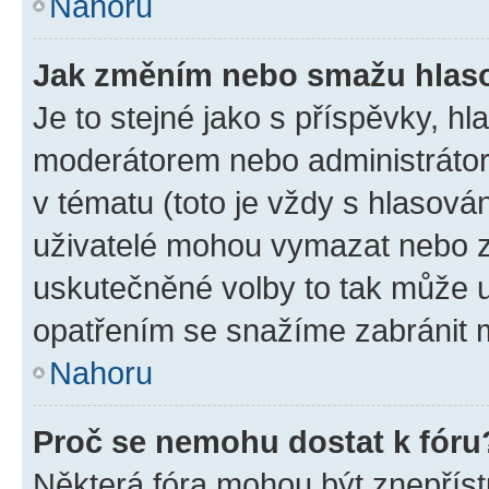
Nahoru
Jak změním nebo smažu hlas
Je to stejné jako s příspěvky, 
moderátorem nebo administrátore
v tématu (toto je vždy s hlasov
uživatelé mohou vymazat nebo zm
uskutečněné volby to tak může u
opatřením se snažíme zabránit m
Nahoru
Proč se nemohu dostat k fóru
Některá fóra mohou být znepříst