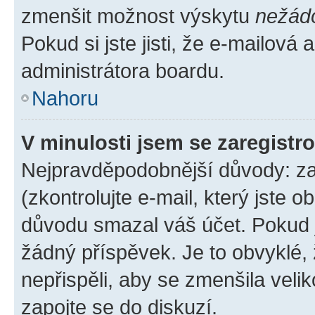
zmenšit možnost výskytu
nežád
Pokud si jste jisti, že e-mailová a
administrátora boardu.
Nahoru
V minulosti jsem se zaregistr
Nejpravděpodobnější důvody: zad
(zkontrolujte e-mail, který jste o
důvodu smazal váš účet. Pokud je
žádný příspěvek. Je to obvyklé, ž
nepřispěli, aby se zmenšila veli
zapojte se do diskuzí.