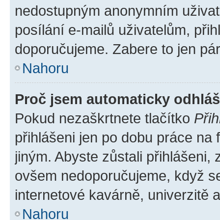
nedostupným anonymním uživatel
posílání e-mailů uživatelům, přih
doporučujeme. Zabere to jen pár 
Nahoru
Proč jsem automaticky odhlá
Pokud nezaškrtnete tlačítko
Přih
přihlášeni jen po dobu práce na 
jiným. Abyste zůstali přihlášeni, 
ovšem nedoporučujeme, když se p
internetové kavárně, univerzitě a
Nahoru