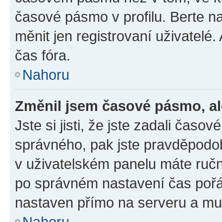
časové pásmo v profilu. Berte 
měnit jen registrovaní uživatel
čas fóra.
Nahoru
Změnil jsem časové pásmo, ale
Jste si jisti, že jste zadali čas
správného, pak jste pravděpodob
v uživatelském panelu máte ruč
po správném nastavení čas poř
nastaven přímo na serveru a mu
Nahoru