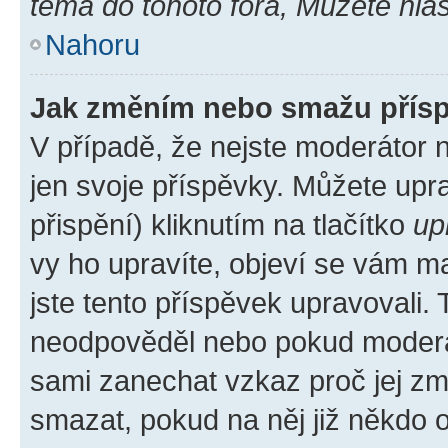
téma do tohoto fóra, Můžete hlas
Nahoru
Jak změním nebo smažu přís
V případě, že nejste moderátor 
jen svoje příspěvky. Můžete up
přispění) kliknutím na tlačítko
up
vy ho upravíte, objeví se vám ma
jste tento příspěvek upravovali.
neodpověděl nebo pokud moderátor
sami zanechat vzkaz proč jej zm
smazat, pokud na něj již někdo 