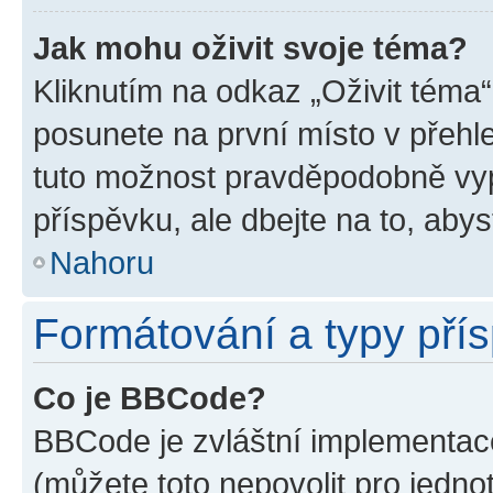
Jak mohu oživit svoje téma?
Kliknutím na odkaz „Oživit téma“
posunete na první místo v přehle
tuto možnost pravděpodobně vyp
příspěvku, ale dbejte na to, abyst
Nahoru
Formátování a typy pří
Co je BBCode?
BBCode je zvláštní implementace
(můžete toto nepovolit pro jedn