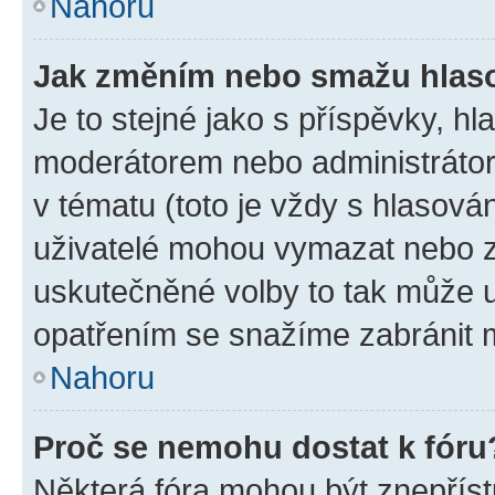
Nahoru
Jak změním nebo smažu hlas
Je to stejné jako s příspěvky, 
moderátorem nebo administrátore
v tématu (toto je vždy s hlasov
uživatelé mohou vymazat nebo zm
uskutečněné volby to tak může u
opatřením se snažíme zabránit m
Nahoru
Proč se nemohu dostat k fóru
Některá fóra mohou být znepříst