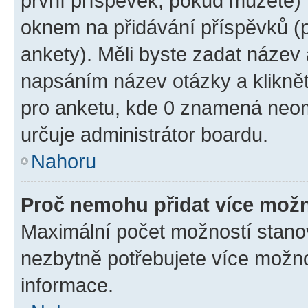
první příspěvek, pokud můžete) m
oknem na přidávání příspěvků (p
ankety). Měli byste zadat název
napsáním název otázky a klikně
pro anketu, kde 0 znamená neom
určuje administrátor boardu.
Nahoru
Proč nemohu přidat více možn
Maximální počet možností stanov
nezbytně potřebujete více možnos
informace.