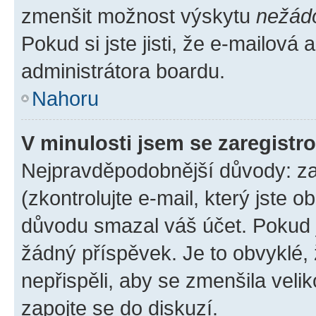
zmenšit možnost výskytu
nežád
Pokud si jste jisti, že e-mailová a
administrátora boardu.
Nahoru
V minulosti jsem se zaregistr
Nejpravděpodobnější důvody: zad
(zkontrolujte e-mail, který jste o
důvodu smazal váš účet. Pokud je
žádný příspěvek. Je to obvyklé, ž
nepřispěli, aby se zmenšila veli
zapojte se do diskuzí.