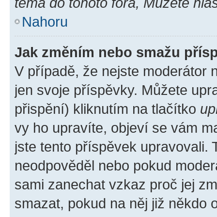
téma do tohoto fóra, Můžete hlas
Nahoru
Jak změním nebo smažu přís
V případě, že nejste moderátor 
jen svoje příspěvky. Můžete up
přispění) kliknutím na tlačítko
up
vy ho upravíte, objeví se vám ma
jste tento příspěvek upravovali.
neodpověděl nebo pokud moderátor
sami zanechat vzkaz proč jej zm
smazat, pokud na něj již někdo 