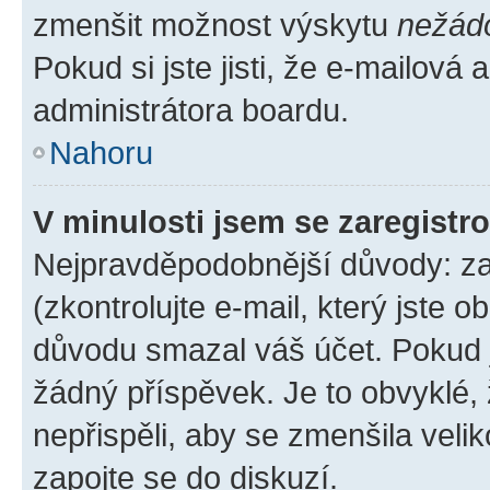
zmenšit možnost výskytu
nežád
Pokud si jste jisti, že e-mailová a
administrátora boardu.
Nahoru
V minulosti jsem se zaregistr
Nejpravděpodobnější důvody: zad
(zkontrolujte e-mail, který jste o
důvodu smazal váš účet. Pokud je
žádný příspěvek. Je to obvyklé, ž
nepřispěli, aby se zmenšila veli
zapojte se do diskuzí.