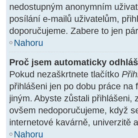
nedostupným anonymním uživatel
posílání e-mailů uživatelům, přih
doporučujeme. Zabere to jen pár 
Nahoru
Proč jsem automaticky odhlá
Pokud nezaškrtnete tlačítko
Přih
přihlášeni jen po dobu práce na 
jiným. Abyste zůstali přihlášeni, 
ovšem nedoporučujeme, když se p
internetové kavárně, univerzitě a
Nahoru