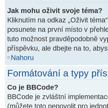
Jak mohu oživit svoje téma?
Kliknutím na odkaz „Oživit téma“
posunete na první místo v přehle
tuto možnost pravděpodobně vyp
příspěvku, ale dbejte na to, abyst
Nahoru
Formátování a typy pří
Co je BBCode?
BBCode je zvláštní implementace
(můžete toto nepovolit pro jedn