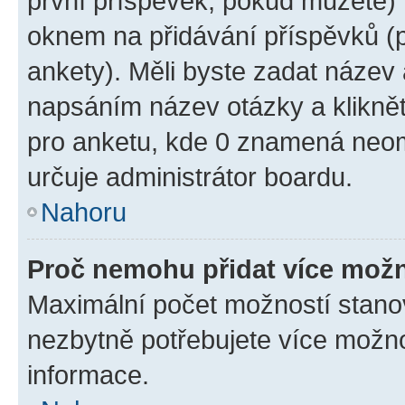
první příspěvek, pokud můžete) m
oknem na přidávání příspěvků (p
ankety). Měli byste zadat název
napsáním název otázky a klikně
pro anketu, kde 0 znamená neom
určuje administrátor boardu.
Nahoru
Proč nemohu přidat více možn
Maximální počet možností stanov
nezbytně potřebujete více možnos
informace.