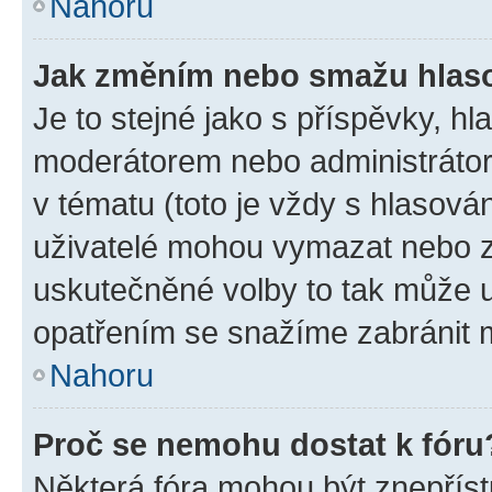
Nahoru
Jak změním nebo smažu hlas
Je to stejné jako s příspěvky, 
moderátorem nebo administrátore
v tématu (toto je vždy s hlasov
uživatelé mohou vymazat nebo zm
uskutečněné volby to tak může u
opatřením se snažíme zabránit m
Nahoru
Proč se nemohu dostat k fóru
Některá fóra mohou být znepříst