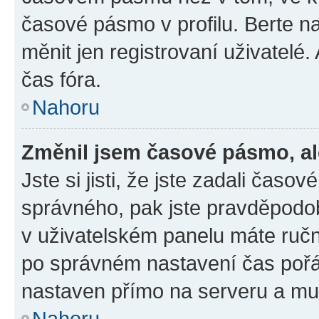
časové pásmo v profilu. Berte 
měnit jen registrovaní uživatel
čas fóra.
Nahoru
Změnil jsem časové pásmo, ale
Jste si jisti, že jste zadali čas
správného, pak jste pravděpodob
v uživatelském panelu máte ruč
po správném nastavení čas poř
nastaven přímo na serveru a mu
Nahoru