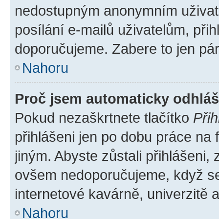
nedostupným anonymním uživatel
posílání e-mailů uživatelům, přih
doporučujeme. Zabere to jen pár 
Nahoru
Proč jsem automaticky odhlá
Pokud nezaškrtnete tlačítko
Přih
přihlášeni jen po dobu práce na 
jiným. Abyste zůstali přihlášeni, 
ovšem nedoporučujeme, když se p
internetové kavárně, univerzitě a
Nahoru