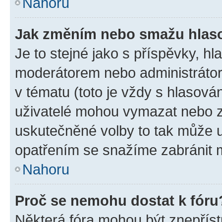
Nahoru
Jak změním nebo smažu hlas
Je to stejné jako s příspěvky, 
moderátorem nebo administrátore
v tématu (toto je vždy s hlasov
uživatelé mohou vymazat nebo zm
uskutečněné volby to tak může u
opatřením se snažíme zabránit m
Nahoru
Proč se nemohu dostat k fóru
Některá fóra mohou být znepříst