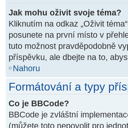
Jak mohu oživit svoje téma?
Kliknutím na odkaz „Oživit téma“
posunete na první místo v přehle
tuto možnost pravděpodobně vyp
příspěvku, ale dbejte na to, abyst
Nahoru
Formátování a typy pří
Co je BBCode?
BBCode je zvláštní implementace
(můžete toto nepovolit pro jedn