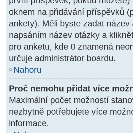
první příspěvek, pokud můžete) m
oknem na přidávání příspěvků (p
ankety). Měli byste zadat název
napsáním název otázky a klikně
pro anketu, kde 0 znamená neom
určuje administrátor boardu.
Nahoru
Proč nemohu přidat více možn
Maximální počet možností stanov
nezbytně potřebujete více možnos
informace.