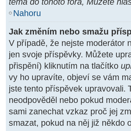
téma do tohoto fóra, Můžete hlas
Nahoru
Jak změním nebo smažu přís
V případě, že nejste moderátor 
jen svoje příspěvky. Můžete up
přispění) kliknutím na tlačítko
up
vy ho upravíte, objeví se vám ma
jste tento příspěvek upravovali.
neodpověděl nebo pokud moderátor
sami zanechat vzkaz proč jej zm
smazat, pokud na něj již někdo 