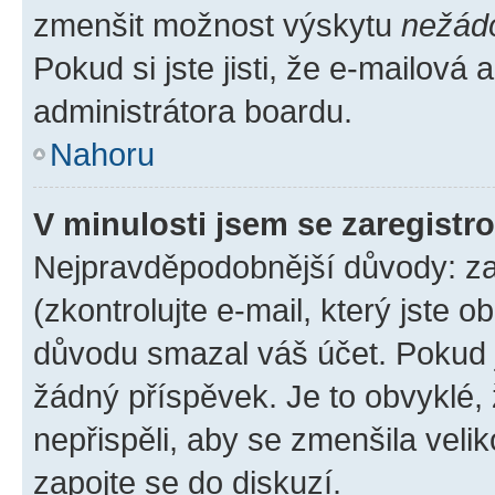
zmenšit možnost výskytu
nežád
Pokud si jste jisti, že e-mailová a
administrátora boardu.
Nahoru
V minulosti jsem se zaregistr
Nejpravděpodobnější důvody: zad
(zkontrolujte e-mail, který jste o
důvodu smazal váš účet. Pokud je
žádný příspěvek. Je to obvyklé, ž
nepřispěli, aby se zmenšila veli
zapojte se do diskuzí.