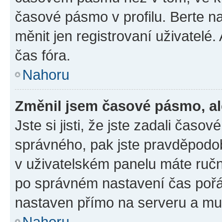
časové pásmo v profilu. Berte 
měnit jen registrovaní uživatel
čas fóra.
Nahoru
Změnil jsem časové pásmo, ale
Jste si jisti, že jste zadali čas
správného, pak jste pravděpodob
v uživatelském panelu máte ruč
po správném nastavení čas poř
nastaven přímo na serveru a mu
Nahoru