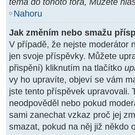
téma do tohoto fóra, Můžete hlas
Nahoru
Jak změním nebo smažu přís
V případě, že nejste moderátor 
jen svoje příspěvky. Můžete up
přispění) kliknutím na tlačítko
up
vy ho upravíte, objeví se vám ma
jste tento příspěvek upravovali.
neodpověděl nebo pokud moderátor
sami zanechat vzkaz proč jej zm
smazat, pokud na něj již někdo 