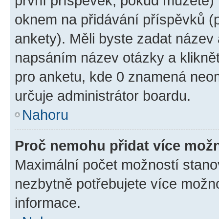
první příspěvek, pokud můžete) m
oknem na přidávání příspěvků (p
ankety). Měli byste zadat název
napsáním název otázky a klikně
pro anketu, kde 0 znamená neom
určuje administrátor boardu.
Nahoru
Proč nemohu přidat více možn
Maximální počet možností stanov
nezbytně potřebujete více možnos
informace.