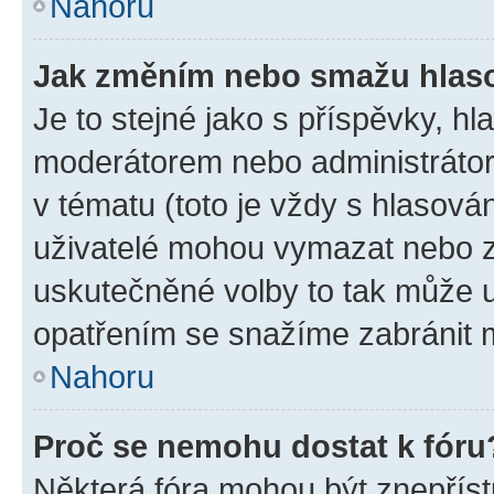
Nahoru
Jak změním nebo smažu hlas
Je to stejné jako s příspěvky, 
moderátorem nebo administrátore
v tématu (toto je vždy s hlasov
uživatelé mohou vymazat nebo zm
uskutečněné volby to tak může u
opatřením se snažíme zabránit m
Nahoru
Proč se nemohu dostat k fóru
Některá fóra mohou být znepříst