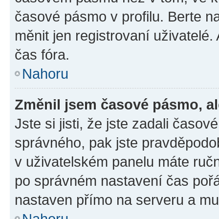
časové pásmo v profilu. Berte 
měnit jen registrovaní uživatel
čas fóra.
Nahoru
Změnil jsem časové pásmo, ale
Jste si jisti, že jste zadali čas
správného, pak jste pravděpodob
v uživatelském panelu máte ruč
po správném nastavení čas poř
nastaven přímo na serveru a mu
Nahoru