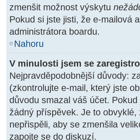
zmenšit možnost výskytu
nežád
Pokud si jste jisti, že e-mailová a
administrátora boardu.
Nahoru
V minulosti jsem se zaregistr
Nejpravděpodobnější důvody: zad
(zkontrolujte e-mail, který jste o
důvodu smazal váš účet. Pokud je
žádný příspěvek. Je to obvyklé, ž
nepřispěli, aby se zmenšila veli
zapojte se do diskuzí.