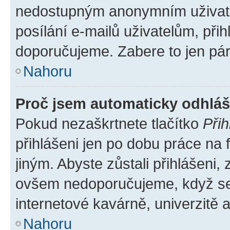
nedostupným anonymním uživatel
posílání e-mailů uživatelům, přih
doporučujeme. Zabere to jen pár 
Nahoru
Proč jsem automaticky odhlá
Pokud nezaškrtnete tlačítko
Přih
přihlášeni jen po dobu práce na 
jiným. Abyste zůstali přihlášeni, 
ovšem nedoporučujeme, když se p
internetové kavárně, univerzitě a
Nahoru