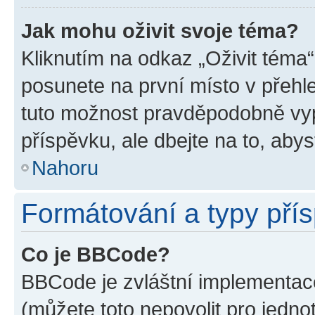
Jak mohu oživit svoje téma?
Kliknutím na odkaz „Oživit téma“
posunete na první místo v přehle
tuto možnost pravděpodobně vyp
příspěvku, ale dbejte na to, abyst
Nahoru
Formátování a typy pří
Co je BBCode?
BBCode je zvláštní implementace
(můžete toto nepovolit pro jedn